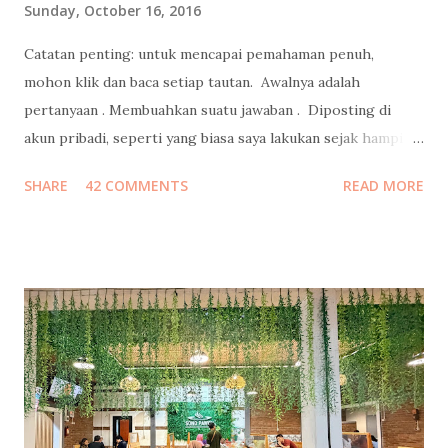
Sunday, October 16, 2016
Catatan penting: untuk mencapai pemahaman penuh,
mohon klik dan baca setiap tautan. Awalnya adalah
pertanyaan . Membuahkan suatu jawaban . Diposting di
akun pribadi, seperti yang biasa saya lakukan sejak hampir
15 tahun lalu , bahkan sebelum Mark Zuckerberg membuat
SHARE
42 COMMENTS
READ MORE
Facebook. Jawaban yang juga autopost ke facebook itu
menjadi viral, ketika direshare oleh lebih dari 20ribu orang,
dengan emoticon lebih dari 38ribu, dan mengundang 700++
komentar. Kemudian menjalar liar, ketika portal-portal
media online mengcopas ditambah clickbaits. Tidak ada
media yang mewawancara saya terlebih dahulu ke saya
kecuali satu media yang menghasilkan tulisan berkelas
dengan data komprehensif ini . Well, ada juga yang sempat
email ke saya untuk meminta wawancara, tapi belum sempat
saya jawab, sudah menurunkan berita duluan selang sejam