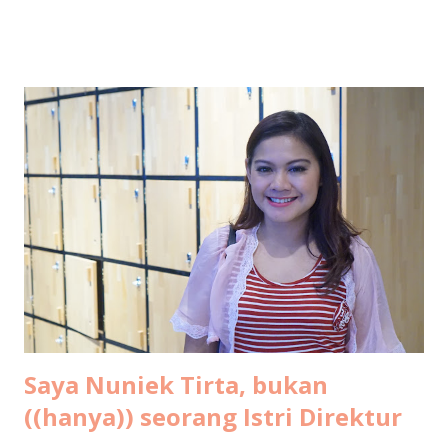
Saya bilang sabar, tunggu tanggal mainnya. Tapi sebelum
saya jawab pertanyaan itu, saya mau mengenang masa muda
dulu ah.. Jadi begini cucuku... Waktu pertama kali ngeblog
15 tahun lalu , usia saya masih 21 (yak silakan dihitung usia
saya sekarang berapa, pinterrrr). Jadi jangan heran kalo
gaya bahasanya masih 4I_aY 4b3zzz.. (eh ga separah itu juga
sih, hehe). Tapi ekspresi nulisku di masa-masa itu masih
pure banget, nyaris tanpa filter. Jadi kalo dibaca lagi sampai
sekarang pun masih berasa seru sendiri. Kayak lagi nonton
film dokumenter pribadi. Kadang bikin ketawa ketiwi
sendiri, kadang bikin mikir, kadang bi...
Saya Nuniek Tirta, bukan
((hanya)) seorang Istri Direktur