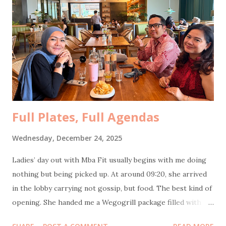
seperti: Marriage Tips Finding The Right One Women are
like cars? 8 Tips Untuk Istri Agar Suami Tenang Bekerja
Jaga kesehatan pernikahan seperti menjaga kesehatan
badan Senang bisa sharing di Malang bareng
@nataliardianto tentang random things, mulai dari history,
love story, relationship, marriage, struggles, financia...
Full Plates, Full Agendas
Wednesday, December 24, 2025
Ladies’ day out with Mba Fit usually begins with me doing
nothing but being picked up. At around 09:20, she arrived
in the lobby carrying not gossip, but food. The best kind of
opening. She handed me a Wegogrill package filled with
frozen chicken sausages and their signature smoked