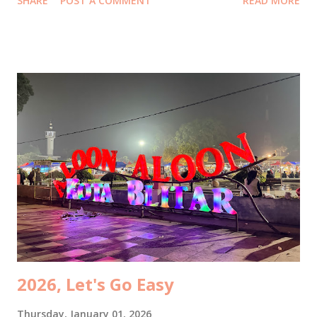
SHARE
POST A COMMENT
READ MORE
chicken—no flour, no sugar, no MSG, no eggs, no milk.
Healthy and genuinely tasty. Thank you, Mba Fit and
Wegogrill! Next stop: Itjeher Salon . The plan was
straightforward. I did creambath and blow, Mba Fit did
creambath and manicure. Unfortunately, this time my
experience was not as good as the usual. The massage
lacked soul, the blowout lacked commitment, and the final
result lacked longevity. By the time I stepped outside, my
hair had already given up on life. Better remember the
good therapist's name next time! After that, hunger took
over, as it always does. We headed confidently to Ramu Saji
by Ashoka , our usual safe space. Only to be greeted by a
sign that said Tutup. Closed. So we pivoted, li...
2026, Let's Go Easy
Thursday, January 01, 2026