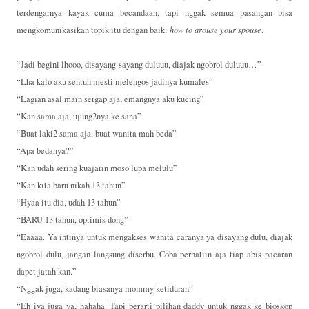
terdengarnya kayak cuma becandaan, tapi nggak semua pasangan bisa
mengkomunikasikan topik itu dengan baik:
how to arouse your spouse
.
“Jadi begini lhooo, disayang-sayang duluuu, diajak ngobrol duluuu…”
“Lha kalo aku sentuh mesti melengos jadinya kumales”
“Lagian asal main sergap aja, emangnya aku kucing”
“Kan sama aja, ujung2nya ke sana”
“Buat laki2 sama aja, buat wanita mah beda”
“Apa bedanya?”
“Kan udah sering kuajarin moso lupa melulu”
“Kan kita baru nikah 13 tahun”
“Hyaa itu dia, udah 13 tahun”
“BARU 13 tahun, optimis dong”
“Eaaaa. Ya intinya untuk mengakses wanita caranya ya disayang dulu, diajak
ngobrol dulu, jangan langsung diserbu. Coba perhatiin aja tiap abis pacaran
dapet jatah kan.”
“Nggak juga, kadang biasanya mommy ketiduran”
“Eh iya juga ya, hahaha. Tapi berarti pilihan daddy untuk nggak ke bioskop