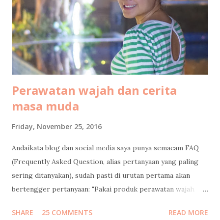
continued the journey by car, an hour long road without
traffic jam at all. Not much to see along the way, most of it
was some kind of deserted areas. But when we entered
Lagoi area, it is green everywhere I see. Arrival at ...
Perawatan wajah dan cerita
masa muda
Friday, November 25, 2016
Andaikata blog dan social media saya punya semacam FAQ
(Frequently Asked Question, alias pertanyaan yang paling
sering ditanyakan), sudah pasti di urutan pertama akan
bertengger pertanyaan: "Pakai produk perawatan wajah
apa?" Banyaaaakkk banget follower instagram / facebook
SHARE
25 COMMENTS
READ MORE
/ twitter saya yang nanya gitu, dan minta saya mengulasnya.