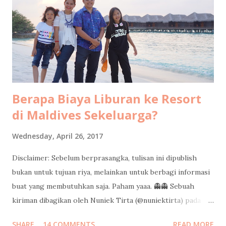
bucket list saya sejak pertama kali saya "menemukannya" di
facebook pertengahan tahun lalu. Tepat di hari yang
seharusnya kami berangkat ke Yunani, saya dan kakak saya
bertemu dengan Pak Tony, Presiden Direktur Pulo Cinta.
Kami diperken...
Berapa Biaya Liburan ke Resort
di Maldives Sekeluarga?
Wednesday, April 26, 2017
Disclaimer: Sebelum berprasangka, tulisan ini dipublish
bukan untuk tujuan riya, melainkan untuk berbagi informasi
buat yang membutuhkan saja. Paham yaaa. 👻👻 Sebuah
kiriman dibagikan oleh Nuniek Tirta (@nuniektirta) pada
Apr 21, 2017 pada 8:40 PDT Judul di atas adalah pertanyaan
SHARE
14 COMMENTS
READ MORE