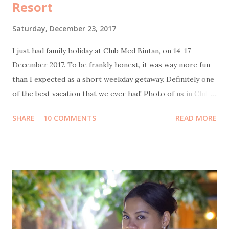
Resort
Saturday, December 23, 2017
I just had family holiday at Club Med Bintan, on 14-17
December 2017. To be frankly honest, it was way more fun
than I expected as a short weekday getaway. Definitely one
of the best vacation that we ever had! Photo of us in Club
Med Bintan by Sweet Escape Transportation from Jakarta
SHARE
10 COMMENTS
READ MORE
to Bintan Island We flew on Thursday morning, 14
December by Garuda Indonesia from Terminal 3 Soekarno-
Hatta International Airport to Tanjung Pinang Raja Haji
Fisabillah International Airport. It was scheduled to be
boarding at 10:30 but unfortunately got delayed for about
an hour, so we arrived at around 1pm. Transportation from
Bintan airport to Bintan resort At Bintan airport, a driver
was already waiting with a sign board "Club Med". We then