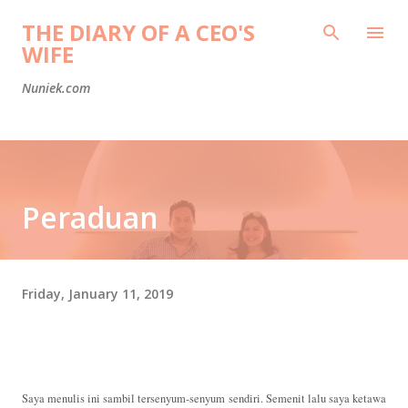
Skip to main content
THE DIARY OF A CEO'S
WIFE
Nuniek.com
Peraduan
Friday, January 11, 2019
Saya menulis ini sambil tersenyum-senyum sendiri. Semenit lalu saya ketawa