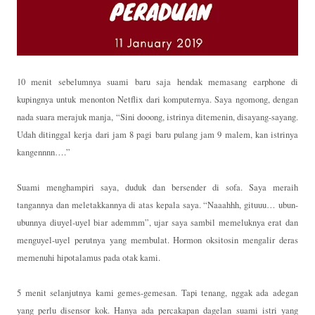
10 menit sebelumnya suami baru saja hendak memasang earphone di
kupingnya untuk menonton Netflix dari komputernya. Saya ngomong, dengan
nada suara merajuk manja, “Sini dooong, istrinya ditemenin, disayang-sayang.
Udah ditinggal kerja dari jam 8 pagi baru pulang jam 9 malem, kan istrinya
kangennnn….”
Suami menghampiri saya, duduk dan bersender di sofa. Saya meraih
tangannya dan meletakkannya di atas kepala saya. “Naaahhh, gituuu… ubun-
ubunnya diuyel-uyel biar ademmm”, ujar saya sambil memeluknya erat dan
menguyel-uyel perutnya yang membulat. Hormon oksitosin mengalir deras
memenuhi hipotalamus pada otak kami.
5 menit selanjutnya kami gemes-gemesan. Tapi tenang, nggak ada adegan
yang perlu disensor kok. Hanya ada percakapan dagelan suami istri yang