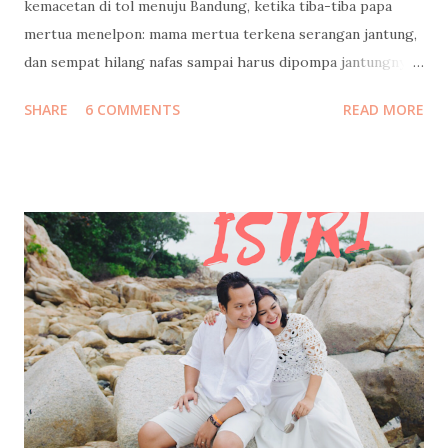
kemacetan di tol menuju Bandung, ketika tiba-tiba papa
mertua menelpon: mama mertua terkena serangan jantung,
dan sempat hilang nafas sampai harus dipompa jantungnya!
Langsung kami cari jalan keluar tol, putar balik menuju
SHARE
6 COMMENTS
READ MORE
Jakarta. Ketika tiba di rumah sakit, beliau masih diisolasi di
ruang ICCU dan belum boleh dijenguk. Kami baru bisa
menjenguk beberapa jam kemudian, itupun hanya keluarga
inti yang boleh masuk. Di ruang ICCU yang dingin itu, beliau
tidak diperbolehkan bicara terlalu banyak, supaya
jantungnya tidak bekerja terlalu keras. Tangan kanannya
menggenggam tangan suamiku, tangan kirinya
menggenggam tanganku, lalu berkata… “Ampuni mama ya,
Mas…” “Ampuni mama ya, Mbak…” “Jaga pernikahan, yang
rukun...” Beliau menangis, suamiku menangis, aku menahan
tangis… sambil mengusap kening beliau dan bilang, “Mama
pasti sembuh.. banyak sekali yang mendoakan mama.. yang