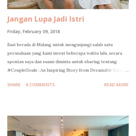
penting mama semangat ya”. ...
Jangan Lupa Jadi Istri
Friday, February 09, 2018
Saat berada di Malang untuk mengunjungi salah satu
perusahaan yang kami invest beberapa waktu lalu, secara
spontan saya dan suami diminta untuk sharing tentang
#CoupleGoals : An Inspiring Story from Dreamable Couple.
Without preparing anything, it turned out to be an intimate
SHARE
6 COMMENTS
READ MORE
sharing sessions that we enjoyed much. Pada sesi yang
berlangsung selama kurang lebih 2 jam itu, kami bercerita
banyak soal perjalanan kami berdua sebagai pasangan, mulai
dari nol hingga sekarang, jatuh bangunnya, tips dan saran,
dan menjawab pertanyaan dari para peserta. Jawaban dari
beberapa pertanyaan sudah pernah saya tulis di blog ini,