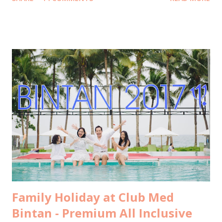
yang cukup sering saya dapatkan dari teman-teman sejak
saya pulang dari liburan sekeluarga di Maldives minggu lalu.
Kalo banyak yang nanyain berarti banyak yang pingin tau
informasinya, jadi saya tulis di sini aja ya. Semoga bisa jadi
gambaran buat teman-teman untuk mempersiapkan budget
liburan keluarga ke resort di Maldives. Silakan dishare ke
pasangan buat kode-kode, ehehehe. Tahun ini bukan
pertama kalinya saya ke Maldives. Sebab dua tahun lalu saya
dan suami sudah pernah liburan ke Maldives berdua saja
untuk ritual hornymoon di ulang tahun pernikahan kami.
Oleh-oleh dalam bentuk tulisan saya untuk LiveOlive bisa
dikonsumsi gratis di sini: Tips Libura...
Family Holiday at Club Med
Bintan - Premium All Inclusive