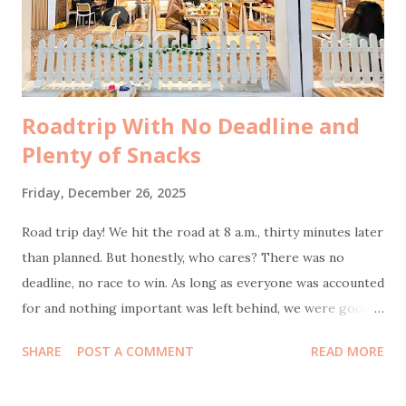
setelah saya posting foto di bustrans Jakarta . Selebihnya...
Tidak ada yang konfirmasi terlebih d...
Roadtrip With No Deadline and
Plenty of Snacks
Friday, December 26, 2025
Road trip day! We hit the road at 8 a.m., thirty minutes later
than planned. But honestly, who cares? There was no
deadline, no race to win. As long as everyone was accounted
for and nothing important was left behind, we were good.
Bonus point: I actually slept well the night before, which
SHARE
POST A COMMENT
READ MORE
meant as the navigator of this journey, wasn’t half-asleep
behind the wheel feels like small but crucial victory. Our