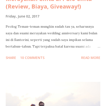
(Review, Biaya, Giveaway!)
Friday, June 02, 2017
Prolog Teman-teman mungkin sudah tau ya, seharusnya
saya dan suami merayakan wedding anniversary kami bulan
ini di Santorini, seperti yang sudah saya impikan selama
bertahun-tahun. Tapi terpaksa batal karena suami ada
urusan yang tidak bisa diwakilkan, yang dapat
SHARE
10 COMMENTS
READ MORE
mempengaruhi masa depan serta hajat hidup orang banyak.
Cerita lengkapnya sudah saya tulis di sini: Santorini Dream .
Tapi Tuhan Maha Baik, Ia memberikan kami penghiburan
yang sangat indah: merayakan cinta di Indonesia rasa
Maladewa : Pulo Cinta 😍 Sebuah eco-resort berbentuk
hati/cinta (heart/love) yang keindahannya belakangan ini
tengah melegenda terutama di kalangan blogger dan
penggiat sosial media. Tempat ini juga sudah masuk dalam