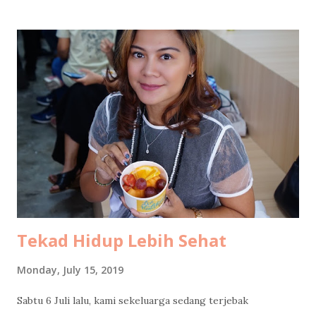
first stop was at 9:30 a.m. at KM 57 rest area . The reason
was simple and non-negotiable: coffee. My husband also
needed to stop to do some office transfers, because work
apparently travels with you now. While he was busy, I took
Coffee Kenangan promo : buy two Toffee Nut Lattes , get
one Americano free. Perfect timing, because my mom had
specifically requested an Americano. Total damage: 50k.
Cheap joy is still joy. While my husband was still glued to
his phone, I dragged my mom to participate at Jasa Marga
survey . The prize? An umbrella. She was ridiculously happy
because, surpri...
Tekad Hidup Lebih Sehat
Monday, July 15, 2019
Sabtu 6 Juli lalu, kami sekeluarga sedang terjebak