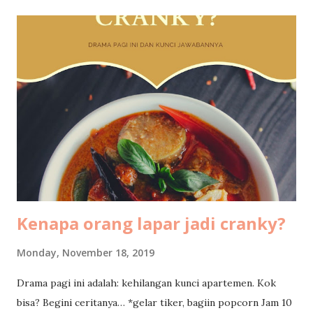
akan mendapatkan year-end random gift dariku juga 🎅 .
*Fotonya mager sambil duduk di kursi goyang 👵🏼 .
#nutsask #nutshome #nutshares #nutslyfe Sebuah
kiriman dibagikan oleh Nuniek Tirta (@nuniektirta) pada 2
Des 2019 jam 12:58 PST Tentang Sejarah Rumah Ini
@sherin_arkel : Apa yang membuat Mbak langsung jatuh
cinta at the first sight sama rumah ini? Spotnya yang dipost
hampir 90% di area swimming poolnya, apakah ada alasan
khusus? Apakah rumah yang sekara...
Kenapa orang lapar jadi cranky?
Monday, November 18, 2019
Drama pagi ini adalah: kehilangan kunci apartemen. Kok
bisa? Begini ceritanya… *gelar tiker, bagiin popcorn Jam 10