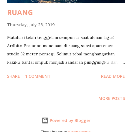
RUANG
Thursday, July 25, 2019
Matahari telah tenggelam sempurna, saat alunan lagu2
Ardhito Pramono menemani di ruang sunyi apartemen
studio 32 meter persegi. Selimut tebal menghangatkan
kakiku, bantal empuk menjadi sandaran punggungku, dan
boneka menjadi alas ipadku. Harum white coffee memenuhi
SHARE
1 COMMENT
READ MORE
ruangan, seiring dengan hangatnya menjalar dari
tenggorokan menuju perutku. Sebuah penutup sempurna
setelah menikmati paket nasi ayam bakar dan lalapan. Di
MORE POSTS
depan kasur ada televisi yang tak pernah kunyalakan, entah
sudah berapa tahun aku tak pernah nonton TV. Dari jendela
kulihat di bawah sana jajaran lampu rem mobil berjalan
Powered by Blogger
beriringan merambat perlahan. Sengaja aku mengasingkan
Theme images by
merrymoonmary