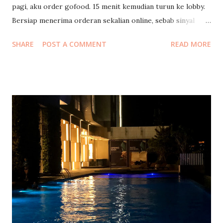
pagi, aku order gofood. 15 menit kemudian turun ke lobby.
Bersiap menerima orderan sekalian online, sebab sinyal
handphone di kamar acak adut. Sampai jam 10:45, makanan
SHARE
POST A COMMENT
READ MORE
belum juga datang. Sebenernya udah mulai kelaparan dan
ngga sabaran, tapi inget abang gojeknya juga mungkin ga
sabaran nunggu pesanan dimasak, sebab aku pesennya 5
menu berbeda. Jam 11 akhirnya abang gojek datang
menyerahkan makanan, dan aku bergegas ke lift menuju
kamar. Di situ baru sadar, kunci dan kartu aksesnya mana?
Aku balik lagi ke sofa tempat menunggu tadi, ngga ada juga
di sana. Perasaan pas turun tadi bawa kunci akses deh? Ah
tapi mungkin memang ketinggalan di kamar, kan untuk ke
GF memang bisa tanpa kunci akses. Mencoba naik lift tanpa
akses nebeng penghuni lain, ternyata kalau beda lantai tetap
ngga bisa. Akhirnya turun lagi, menuju ke resepsionis minta
bantuan. Sampai sa...