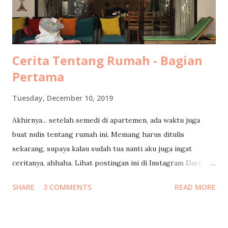
Cerita Tentang Rumah - Bagian
Pertama
Tuesday, December 10, 2019
Akhirnya... setelah semedi di apartemen, ada waktu juga
buat nulis tentang rumah ini. Memang harus ditulis
sekarang, supaya kalau sudah tua nanti aku juga ingat
ceritanya, ahhaha. Lihat postingan ini di Instagram Dari
dulu ingin nulis tentang rumah ini, bingung mau nulis dari
SHARE
3 COMMENTS
READ MORE
mana 🤔 Mulai dari pertanyaan teman2 aja deh 😊 Silakan
like, cek story dan tanyakan di kolomnya yaa 👆🏽 . And yes, 1
orang penanya yang beruntung dengan pertanyaan terbaik