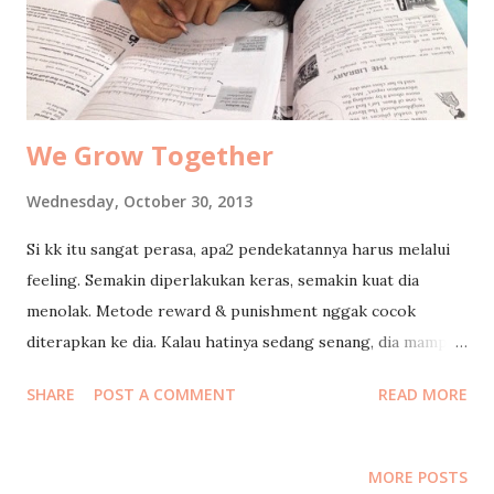
We Grow Together
Wednesday, October 30, 2013
Si kk itu sangat perasa, apa2 pendekatannya harus melalui
feeling. Semakin diperlakukan keras, semakin kuat dia
menolak. Metode reward & punishment nggak cocok
diterapkan ke dia. Kalau hatinya sedang senang, dia mampu
mengerjakan tugas2nya secara mandiri. Seperti tadi, selesai
SHARE
POST A COMMENT
READ MORE
makan malam dia langsung ambil buku2 pelajarannya dan
mengerjakan PR sendiri di kamar atas, sementara mommy
masih mendampingi si adik di bawah. Begitu selesai, dia
MORE POSTS