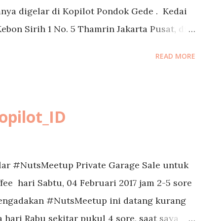
nya digelar di Kopilot Pondok Gede . Kedai
ebon Sirih 1 No. 5 Thamrin Jakarta Pusat, di
ran peranakan Indonesia ini menawarkan
READ MORE
antunan musik jadoel pula, memberikan
ung yang datang ke sana. Begitu
 disambut bak tuan putri karena ada 2 staff
pilot_ID
u, dengan seragam batik encim dan rambut
kesan dengan pelayanan mereka yang sangat
Kedai Sirih Merah ini pun enak-enak,
lar #NutsMeetup Private Garage Sale untuk
sial dan es sirih merah. Kepiting telur
fee hari Sabtu, 04 Februari 2017 jam 2-5 sore
ed! Oya, mereka punya beberapa VIP rooms
mengadakan #NutsMeetup ini datang kurang
..
 hari Rabu sekitar pukul 4 sore, saat saya