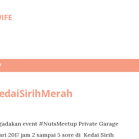
Skip to main content
WIFE
7
daiSirihMerah
ngadakan event #NutsMeetup Private Garage
ri 2017 jam 2 sampai 5 sore di Kedai Sirih