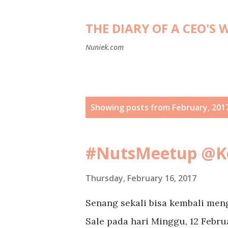
THE DIARY OF A CEO'S 
Nuniek.com
P
Showing posts from February, 201
o
s
#NutsMeetup @Ke
t
s
Thursday, February 16, 2017
Senang sekali bisa kembali me
Sale pada hari Minggu, 12 Februa