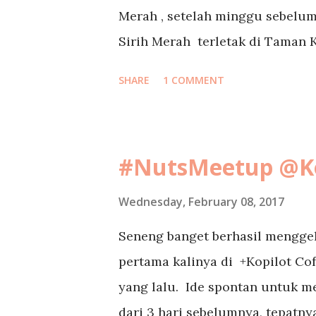
Merah , setelah minggu sebelum
Sirih Merah terletak di Taman K
seberang Bank Indonesia. Resto
SHARE
1 COMMENT
suasana rumah jadoel dengan l
suasana nostalgia bagi pengunj
menginjakkan kaki di sana, saya
#NutsMeetup @Ko
yang langsung membukakan pint
digelung yang cantik. Saya ter
Wednesday, February 08, 2017
baik dan responsif. Makanan di 
Seneng banget berhasil mengge
andalannya adalah ikan bakar spe
pertama kalinya di +Kopilot Cof
asinnya juga sangat recommend
yang lalu. Ide spontan untuk 
cantik yang bisa digunakan untu.
dari 3 hari sebelumnya, tepatnya