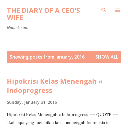
Skip to main content
THE DIARY OF A CEO'S
WIFE
Nuniek.com
P
Showing posts from January, 2016
SHOW ALL
o
s
t
Hipokrisi Kelas Menengah «
s
Indoprogress
Sunday, January 31, 2016
Hipokrisi Kelas Menengah « Indoprogress —– QUOTE —–
“Lalu apa yang membikin kelas menengah Indonesia ini