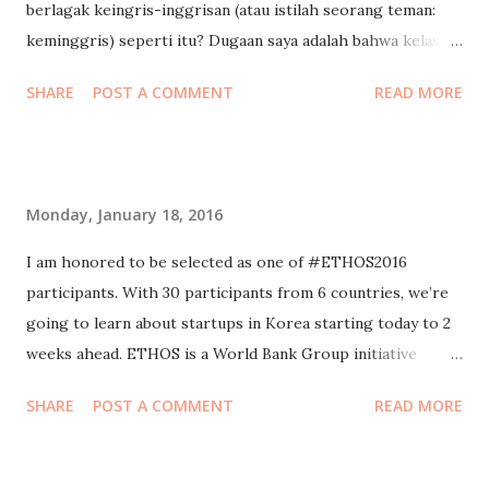
berlagak keingris-inggrisan (atau istilah seorang teman:
keminggris) seperti itu? Dugaan saya adalah bahwa kelas
menengah ini mengembangkan gaya berkomunikasinya
SHARE
POST A COMMENT
READ MORE
sendiri. Fungsi dari menjadi keminggris dalam berbahasa ini
adalah untuk memisahkan diri, menyekat (insulated), dan
membedakan dari segmen sosial yang dianggap
mengganggu, yakni para lumpenproletariat. Kelas
Monday, January 18, 2016
menengah ini jelas tidak bisa hidup tanpa para lumpen.
Merekalah yang menjadi pembantu, sopir, tukang kebun,
I am honored to be selected as one of #ETHOS2016
tukang sayur, pedagang keliling, tukang pijit, tukang tambal
participants. With 30 participants from 6 countries, we’re
ban, dan lain sebagainya, yang melayani kelas menengah ini.
going to learn about startups in Korea starting today to 2
Sesungguhnya mereka sangat tergantung dari para lumpen
weeks ahead. ETHOS is a World Bank Group initiative
ini. Lihatlah pada saat Lebaran ketika para lumpen ini
funded by the Korea-World Bank Group Partnership
SHARE
POST A COMMENT
READ MORE
mengambil cuti panjangnya. Betapa susahnya hidup tanpa
Facility (KWPF) and implemented by SUNY Korea in
dikelilingi lumpen ini. Namun pada saat yang bersamaan,
collaboration with National IT Industry Promotion Agency
para kelas menengah ini tidak mau disamakan d...
(NIPA). ETHOS aims to enhance the development of ICT