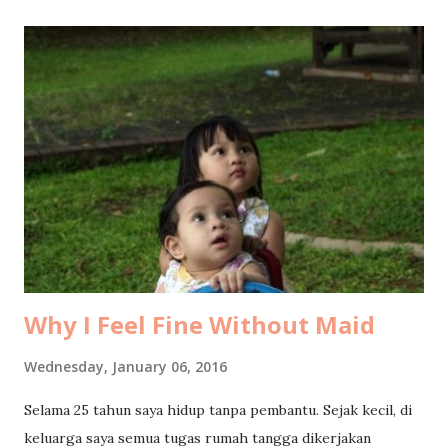
entrepreneurship in developing countries through
transfer of technology, develop entrepreneurship skills,
and strengthen capacity building to the participants from
the developing countries. The night before I traveled to
Korea, I already started to catch a cold. The night I was on
the plane, I got awful throatsore. And the day I arrived at
Incheon on Sunday morning, it was -2 degree with 27
km/hour wind that made it feels like -10. Last night I
couldn’t sleep due to high fever and my room couldn’t get
any warmer than 18 degree. My new Mongolian frie...
Why I Feel Fine Without Maid
Wednesday, January 06, 2016
Selama 25 tahun saya hidup tanpa pembantu. Sejak kecil, di
keluarga saya semua tugas rumah tangga dikerjakan