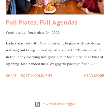
Emotional support telur asin , clearly. We had forgotten to
bring UNO...
Full Plates, Full Agendas
Wednesday, December 24, 2025
Ladies’ day out with Mba Fit usually begins with me doing
nothing but being picked up. At around 09:20, she arrived
in the lobby carrying not gossip, but food. The best kind of
opening. She handed me a Wegogrill package filled with
frozen chicken sausages and their signature smoked
SHARE
POST A COMMENT
READ MORE
chicken—no flour, no sugar, no MSG, no eggs, no milk.
Healthy and genuinely tasty. Thank you, Mba Fit and
Wegogrill! Next stop: Itjeher Salon . The plan was
straightforward. I did creambath and blow, Mba Fit did
Powered by Blogger
creambath and manicure. Unfortunately, this time my