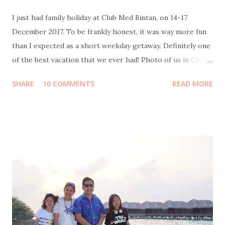
I just had family holiday at Club Med Bintan, on 14-17
December 2017. To be frankly honest, it was way more fun
than I expected as a short weekday getaway. Definitely one
of the best vacation that we ever had! Photo of us in Club
Med Bintan by Sweet Escape Transportation from Jakarta
SHARE
10 COMMENTS
READ MORE
to Bintan Island We flew on Thursday morning, 14
December by Garuda Indonesia from Terminal 3 Soekarno-
Hatta International Airport to Tanjung Pinang Raja Haji
Fisabillah International Airport. It was scheduled to be
boarding at 10:30 but unfortunately got delayed for about
an hour, so we arrived at around 1pm. Transportation from
Bintan airport to Bintan resort At Bintan airport, a driver
was already waiting with a sign board "Club Med". We then
continued the journey by car, an hour long road without
traffic jam at all. Not much to see along the way, most of it