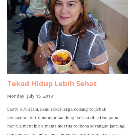
media yang mewawancara saya terlebih dahulu ke saya
kecuali satu media yang menghasilkan tulisan berkelas
dengan data komprehensif ini . Well, ada juga yang sempat
email ke saya untuk meminta wawancara, tapi belum sempat
saya jawab, sudah menurunkan berita duluan selang sejam
setelah saya posting foto di bustrans Jakarta . Selebihnya...
Tidak ada yang konfirmasi terlebih d...
Tekad Hidup Lebih Sehat
Monday, July 15, 2019
Sabtu 6 Juli lalu, kami sekeluarga sedang terjebak
kemacetan di tol menuju Bandung, ketika tiba-tiba papa
mertua menelpon: mama mertua terkena serangan jantung,
dan sempat hilang nafas sampai harus dipompa jantungnya!