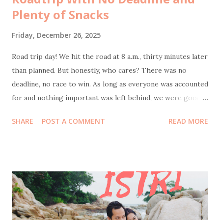
Plenty of Snacks
Friday, December 26, 2025
Road trip day! We hit the road at 8 a.m., thirty minutes later
than planned. But honestly, who cares? There was no
deadline, no race to win. As long as everyone was accounted
for and nothing important was left behind, we were good.
Bonus point: I actually slept well the night before, which
SHARE
POST A COMMENT
READ MORE
meant as the navigator of this journey, wasn’t half-asleep
behind the wheel feels like small but crucial victory. Our
first stop was at 9:30 a.m. at KM 57 rest area . The reason
was simple and non-negotiable: coffee. My husband also
needed to stop to do some office transfers, because work
apparently travels with you now. While he was busy, I took
Coffee Kenangan promo : buy two Toffee Nut Lattes , get