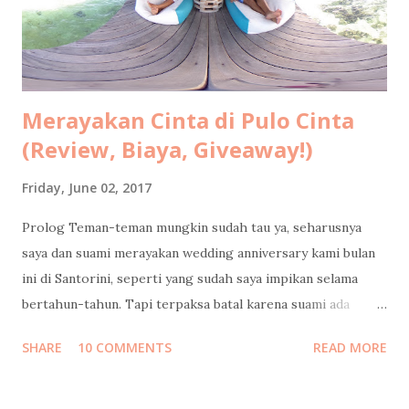
Merayakan Cinta di Pulo Cinta
(Review, Biaya, Giveaway!)
Friday, June 02, 2017
Prolog Teman-teman mungkin sudah tau ya, seharusnya
saya dan suami merayakan wedding anniversary kami bulan
ini di Santorini, seperti yang sudah saya impikan selama
bertahun-tahun. Tapi terpaksa batal karena suami ada
urusan yang tidak bisa diwakilkan, yang dapat
SHARE
10 COMMENTS
READ MORE
mempengaruhi masa depan serta hajat hidup orang banyak.
Cerita lengkapnya sudah saya tulis di sini: Santorini Dream .
Tapi Tuhan Maha Baik, Ia memberikan kami penghiburan