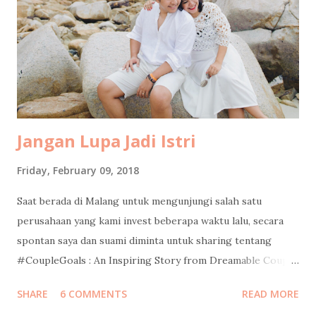
one Americano free. Perfect timing, because my mom had
specifically requested an Americano. Total damage: 50k.
Cheap joy is still joy. While my husband was still glued to
his phone, I dragged my mom to participate at Jasa Marga
survey . The prize? An umbrella. She was ridiculously happy
because, surpri...
Jangan Lupa Jadi Istri
Friday, February 09, 2018
Saat berada di Malang untuk mengunjungi salah satu
perusahaan yang kami invest beberapa waktu lalu, secara
spontan saya dan suami diminta untuk sharing tentang
#CoupleGoals : An Inspiring Story from Dreamable Couple.
Without preparing anything, it turned out to be an intimate
SHARE
6 COMMENTS
READ MORE
sharing sessions that we enjoyed much. Pada sesi yang