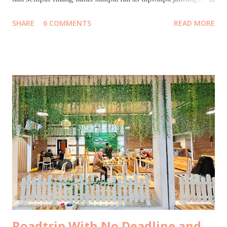
Langsung kami cari jalan keluar tol, putar balik menuju
SHARE
6 COMMENTS
READ MORE
Jakarta. Ketika tiba di rumah sakit, beliau masih diisolasi di
ruang ICCU dan belum boleh dijenguk. Kami baru bisa
menjenguk beberapa jam kemudian, itupun hanya keluarga
inti yang boleh masuk. Di ruang ICCU yang dingin itu, beliau
tidak diperbolehkan bicara terlalu banyak, supaya
jantungnya tidak bekerja terlalu keras. Tangan kanannya
menggenggam tangan suamiku, tangan kirinya
menggenggam tanganku, lalu berkata… “Ampuni mama ya,
Mas…” “Ampuni mama ya, Mbak…” “Jaga pernikahan, yang
rukun...” Beliau menangis, suamiku menangis, aku menahan
tangis… sambil mengusap kening beliau dan bilang, “Mama
pasti sembuh.. banyak sekali yang mendoakan mama.. yang
penting mama semangat ya”. ...
Roadtrip With No Deadline and