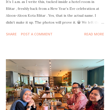
It’s 1 a.m. as I write this, tucked inside a hotel room in
Blitar , freshly back from a New Year’s Eve celebration at
Aloon-Aloon Kota Blitar . Yes, that is the actual name. I
didn’t make it up. The photos will prove it. 😀 We left the
hotel at 10 p.m. sharp with intentionally empty stomachs.
SHARE
POST A COMMENT
READ MORE
Strategic hunger. Because where else should one welcome
a new year if not in the middle of a giant field filled with
food stalls selling everything edible, drinkable, and
probably regrettable in large quantities. Skipping snacks
would have been morally wrong. After circling the bazaar in
our best food-hunter mode, we finally docked at a humble
tent stall with carpets spread out for lesehan seating .
Dinner was rawon rice and chicken soto rice , both at the
very comforting price of ten thousand rupiah per portion.
The flavor, however, was elevated by a surprise plot twist:
salted eggs pulled dramatically out of my mom’s bag.