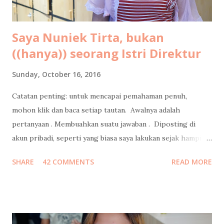
Saya Nuniek Tirta, bukan
((hanya)) seorang Istri Direktur
Sunday, October 16, 2016
Catatan penting: untuk mencapai pemahaman penuh,
mohon klik dan baca setiap tautan. Awalnya adalah
pertanyaan . Membuahkan suatu jawaban . Diposting di
akun pribadi, seperti yang biasa saya lakukan sejak hampir
15 tahun lalu , bahkan sebelum Mark Zuckerberg membuat
SHARE
42 COMMENTS
READ MORE
Facebook. Jawaban yang juga autopost ke facebook itu
menjadi viral, ketika direshare oleh lebih dari 20ribu orang,
dengan emoticon lebih dari 38ribu, dan mengundang 700++
komentar. Kemudian menjalar liar, ketika portal-portal
media online mengcopas ditambah clickbaits. Tidak ada