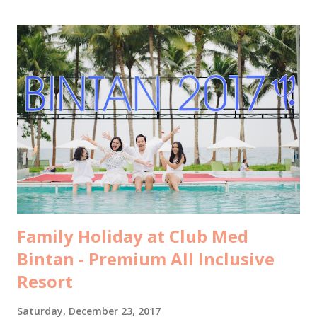
yang sangat indah: merayakan cinta di Indonesia rasa
Maladewa : Pulo Cinta 😍 Sebuah eco-resort berbentuk
hati/cinta (heart/love) yang keindahannya belakangan ini
tengah melegenda terutama di kalangan blogger dan
penggiat sosial media. Tempat ini juga sudah masuk dalam
bucket list saya sejak pertama kali saya "menemukannya" di
facebook pertengahan tahun lalu. Tepat di hari yang
seharusnya kami berangkat ke Yunani, saya dan kakak saya
bertemu dengan Pak Tony, Presiden Direktur Pulo Cinta.
Kami diperken...
Family Holiday at Club Med
Bintan - Premium All Inclusive
Resort
Saturday, December 23, 2017