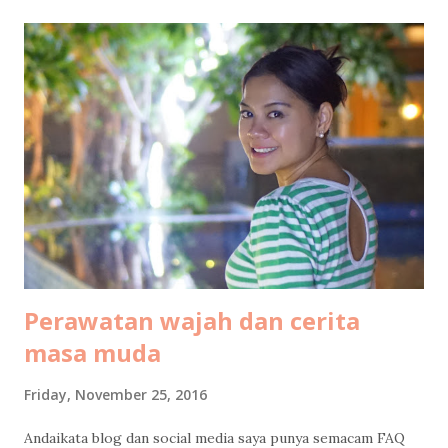
informasinya, jadi saya tulis di sini aja ya. Semoga bisa jadi
gambaran buat teman-teman untuk mempersiapkan budget
liburan keluarga ke resort di Maldives. Silakan dishare ke
pasangan buat kode-kode, ehehehe. Tahun ini bukan
pertama kalinya saya ke Maldives. Sebab dua tahun lalu saya
dan suami sudah pernah liburan ke Maldives berdua saja
untuk ritual hornymoon di ulang tahun pernikahan kami.
Oleh-oleh dalam bentuk tulisan saya untuk LiveOlive bisa
dikonsumsi gratis di sini: Tips Libura...
Perawatan wajah dan cerita
masa muda
Friday, November 25, 2016
Andaikata blog dan social media saya punya semacam FAQ