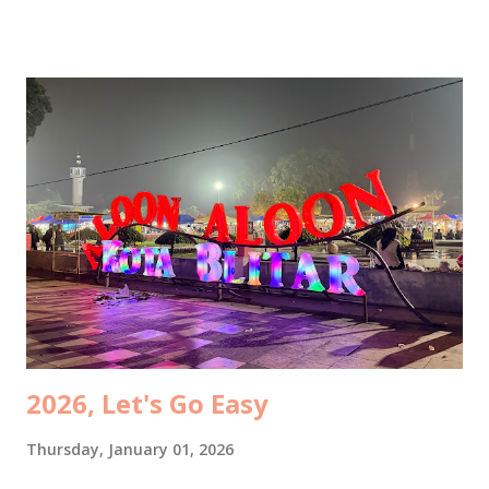
berlangsung selama kurang lebih 2 jam itu, kami bercerita
banyak soal perjalanan kami berdua sebagai pasangan, mulai
dari nol hingga sekarang, jatuh bangunnya, tips dan saran,
dan menjawab pertanyaan dari para peserta. Jawaban dari
beberapa pertanyaan sudah pernah saya tulis di blog ini,
seperti: Marriage Tips Finding The Right One Women are
like cars? 8 Tips Untuk Istri Agar Suami Tenang Bekerja
Jaga kesehatan pernikahan seperti menjaga kesehatan
badan Senang bisa sharing di Malang bareng
@nataliardianto tentang random things, mulai dari history,
love story, relationship, marriage, struggles, financia...
2026, Let's Go Easy
Thursday, January 01, 2026