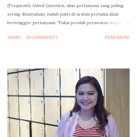
(Frequently Asked Question, alias pertanyaan yang paling
sering ditanyakan), sudah pasti di urutan pertama akan
bertengger pertanyaan: "Pakai produk perawatan wajah
apa?" Banyaaaakkk banget follower instagram / facebook
SHARE
25 COMMENTS
READ MORE
/ twitter saya yang nanya gitu, dan minta saya mengulasnya.
Saya bilang sabar, tunggu tanggal mainnya. Tapi sebelum
saya jawab pertanyaan itu, saya mau mengenang masa muda
dulu ah.. Jadi begini cucuku... Waktu pertama kali ngeblog
15 tahun lalu , usia saya masih 21 (yak silakan dihitung usia
saya sekarang berapa, pinterrrr). Jadi jangan heran kalo
gaya bahasanya masih 4I_aY 4b3zzz.. (eh ga separah itu juga
sih, hehe). Tapi ekspresi nulisku di masa-masa itu masih
pure banget, nyaris tanpa filter. Jadi kalo dibaca lagi sampai
sekarang pun masih berasa seru sendiri. Kayak lagi nonton
film dokumenter pribadi. Kadang bikin ketawa ketiwi
sendiri, kadang bikin mikir, kadang bi...