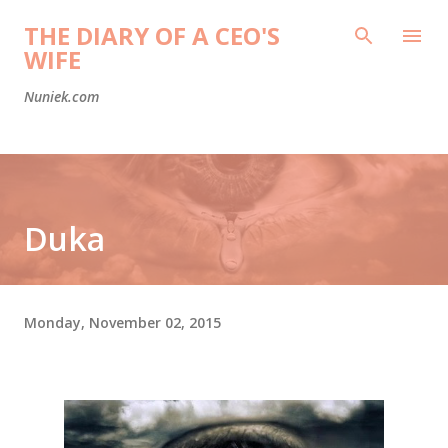
Skip to main content
THE DIARY OF A CEO'S
WIFE
Nuniek.com
Duka
Monday, November 02, 2015