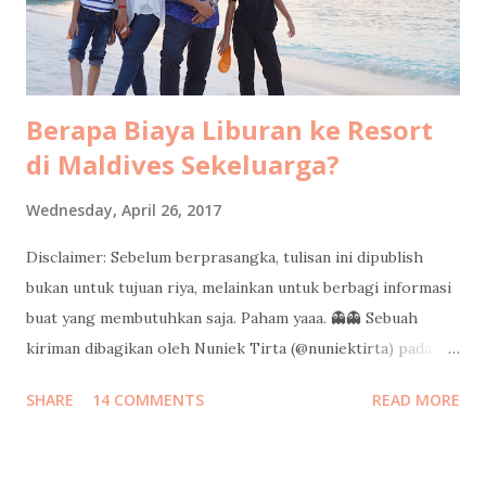
was some kind of deserted areas. But when we entered
Lagoi area, it is green everywhere I see. Arrival at ...
Berapa Biaya Liburan ke Resort
di Maldives Sekeluarga?
Wednesday, April 26, 2017
Disclaimer: Sebelum berprasangka, tulisan ini dipublish
bukan untuk tujuan riya, melainkan untuk berbagi informasi
buat yang membutuhkan saja. Paham yaaa. 👻👻 Sebuah
kiriman dibagikan oleh Nuniek Tirta (@nuniektirta) pada
Apr 21, 2017 pada 8:40 PDT Judul di atas adalah pertanyaan
SHARE
14 COMMENTS
READ MORE
yang cukup sering saya dapatkan dari teman-teman sejak
saya pulang dari liburan sekeluarga di Maldives minggu lalu.
Kalo banyak yang nanyain berarti banyak yang pingin tau