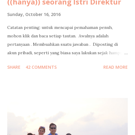
((hanya)) seorang Istri Direktur
Sunday, October 16, 2016
Catatan penting: untuk mencapai pemahaman penuh,
mohon klik dan baca setiap tautan. Awalnya adalah
pertanyaan . Membuahkan suatu jawaban . Diposting di
akun pribadi, seperti yang biasa saya lakukan sejak hampir
15 tahun lalu , bahkan sebelum Mark Zuckerberg membuat
SHARE
42 COMMENTS
READ MORE
Facebook. Jawaban yang juga autopost ke facebook itu
menjadi viral, ketika direshare oleh lebih dari 20ribu orang,
dengan emoticon lebih dari 38ribu, dan mengundang 700++
komentar. Kemudian menjalar liar, ketika portal-portal
media online mengcopas ditambah clickbaits. Tidak ada
media yang mewawancara saya terlebih dahulu ke saya
kecuali satu media yang menghasilkan tulisan berkelas
dengan data komprehensif ini . Well, ada juga yang sempat