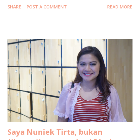
hotel at 10 p.m. sharp with intentionally empty stomachs.
SHARE
POST A COMMENT
READ MORE
Strategic hunger. Because where else should one welcome
a new year if not in the middle of a giant field filled with
food stalls selling everything edible, drinkable, and
probably regrettable in large quantities. Skipping snacks
would have been morally wrong. After circling the bazaar in
our best food-hunter mode, we finally docked at a humble
tent stall with carpets spread out for lesehan seating .
Dinner was rawon rice and chicken soto rice , both at the
very comforting price of ten thousand rupiah per portion.
The flavor, however, was elevated by a surprise plot twist:
salted eggs pulled dramatically out of my mom’s bag.
Emotional support telur asin , clearly. We had forgotten to
bring UNO...
Saya Nuniek Tirta, bukan