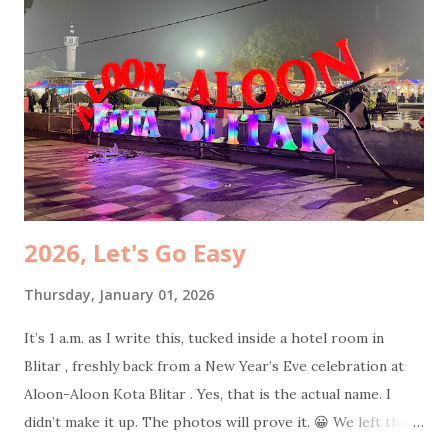
gaya bahasanya masih 4I_aY 4b3zzz.. (eh ga separah itu juga
sih, hehe). Tapi ekspresi nulisku di masa-masa itu masih
pure banget, nyaris tanpa filter. Jadi kalo dibaca lagi sampai
sekarang pun masih berasa seru sendiri. Kayak lagi nonton
film dokumenter pribadi. Kadang bikin ketawa ketiwi
sendiri, kadang bikin mikir, kadang bi...
2026, Let's Go Easy
Thursday, January 01, 2026
It’s 1 a.m. as I write this, tucked inside a hotel room in
Blitar , freshly back from a New Year’s Eve celebration at
Aloon-Aloon Kota Blitar . Yes, that is the actual name. I
didn’t make it up. The photos will prove it. 😀 We left the