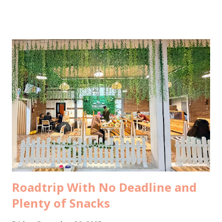
saya pulang dari liburan sekeluarga di Maldives minggu lalu.
Kalo banyak yang nanyain berarti banyak yang pingin tau
informasinya, jadi saya tulis di sini aja ya. Semoga bisa jadi
gambaran buat teman-teman untuk mempersiapkan budget
liburan keluarga ke resort di Maldives. Silakan dishare ke
pasangan buat kode-kode, ehehehe. Tahun ini bukan
pertama kalinya saya ke Maldives. Sebab dua tahun lalu saya
dan suami sudah pernah liburan ke Maldives berdua saja
untuk ritual hornymoon di ulang tahun pernikahan kami.
Oleh-oleh dalam bentuk tulisan saya untuk LiveOlive bisa
dikonsumsi gratis di sini: Tips Libura...
Roadtrip With No Deadline and
Plenty of Snacks