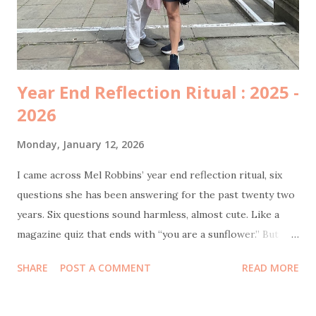
his phone, I dragged my mom to participate at Jasa Marga
survey . The prize? An umbrella. She was ridiculously happy
because, surpri...
Year End Reflection Ritual : 2025 -
2026
Monday, January 12, 2026
I came across Mel Robbins’ year end reflection ritual, six
questions she has been answering for the past twenty two
years. Six questions sound harmless, almost cute. Like a
magazine quiz that ends with “you are a sunflower.” But
once I started answering them honestly, I realized this was
SHARE
POST A COMMENT
READ MORE
not a personality test. This was an emotional audit. Let’s
start with the hardest one. The low points of the year.
There were some. Actually, quite plenty. I can say this