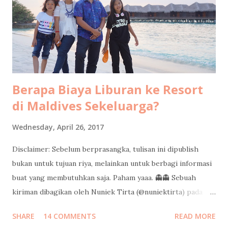
email ke saya untuk meminta wawancara, tapi belum sempat
saya jawab, sudah menurunkan berita duluan selang sejam
setelah saya posting foto di bustrans Jakarta . Selebihnya...
Tidak ada yang konfirmasi terlebih d...
Berapa Biaya Liburan ke Resort
di Maldives Sekeluarga?
Wednesday, April 26, 2017
Disclaimer: Sebelum berprasangka, tulisan ini dipublish
bukan untuk tujuan riya, melainkan untuk berbagi informasi
buat yang membutuhkan saja. Paham yaaa. 👻👻 Sebuah
kiriman dibagikan oleh Nuniek Tirta (@nuniektirta) pada
Apr 21, 2017 pada 8:40 PDT Judul di atas adalah pertanyaan
SHARE
14 COMMENTS
READ MORE
yang cukup sering saya dapatkan dari teman-teman sejak