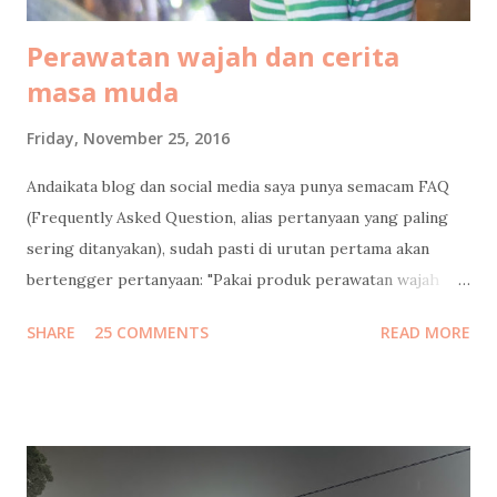
Perawatan wajah dan cerita
masa muda
Friday, November 25, 2016
Andaikata blog dan social media saya punya semacam FAQ
(Frequently Asked Question, alias pertanyaan yang paling
sering ditanyakan), sudah pasti di urutan pertama akan
bertengger pertanyaan: "Pakai produk perawatan wajah
apa?" Banyaaaakkk banget follower instagram / facebook
SHARE
25 COMMENTS
READ MORE
/ twitter saya yang nanya gitu, dan minta saya mengulasnya.
Saya bilang sabar, tunggu tanggal mainnya. Tapi sebelum
saya jawab pertanyaan itu, saya mau mengenang masa muda
dulu ah.. Jadi begini cucuku... Waktu pertama kali ngeblog
15 tahun lalu , usia saya masih 21 (yak silakan dihitung usia
saya sekarang berapa, pinterrrr). Jadi jangan heran kalo