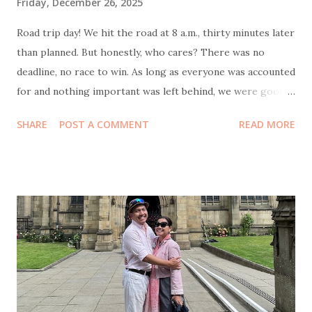
Friday, December 26, 2025
Road trip day! We hit the road at 8 a.m., thirty minutes later
than planned. But honestly, who cares? There was no
deadline, no race to win. As long as everyone was accounted
for and nothing important was left behind, we were good.
Bonus point: I actually slept well the night before, which
SHARE
POST A COMMENT
READ MORE
meant as the navigator of this journey, wasn’t half-asleep
behind the wheel feels like small but crucial victory. Our
first stop was at 9:30 a.m. at KM 57 rest area . The reason
was simple and non-negotiable: coffee. My husband also
needed to stop to do some office transfers, because work
apparently travels with you now. While he was busy, I took
Coffee Kenangan promo : buy two Toffee Nut Lattes , get
one Americano free. Perfect timing, because my mom had
specifically requested an Americano. Total damage: 50k.
Cheap joy is still joy. While my husband was still glued to