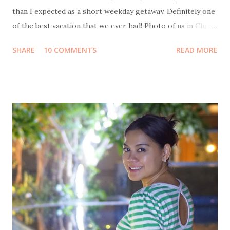
than I expected as a short weekday getaway. Definitely one
of the best vacation that we ever had! Photo of us in Club
Med Bintan by Sweet Escape Transportation from Jakarta
SHARE
10 COMMENTS
READ MORE
to Bintan Island We flew on Thursday morning, 14
December by Garuda Indonesia from Terminal 3 Soekarno-
Hatta International Airport to Tanjung Pinang Raja Haji
Fisabillah International Airport. It was scheduled to be
boarding at 10:30 but unfortunately got delayed for about
an hour, so we arrived at around 1pm. Transportation from
Bintan airport to Bintan resort At Bintan airport, a driver
was already waiting with a sign board "Club Med". We then
continued the journey by car, an hour long road without
traffic jam at all. Not much to see along the way, most of it
was some kind of deserted areas. But when we entered
Lagoi area, it is green everywhere I see. Arrival at ...