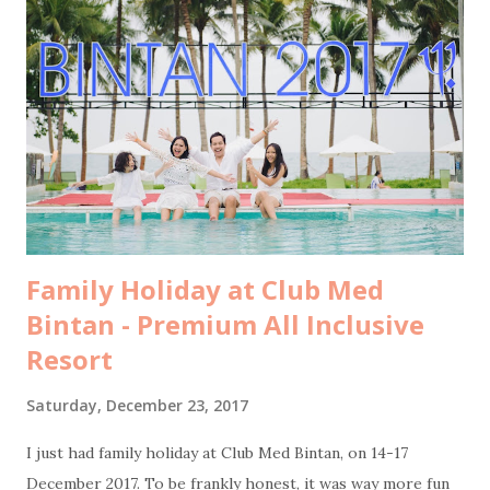
hati/cinta (heart/love) yang keindahannya belakangan ini
tengah melegenda terutama di kalangan blogger dan
penggiat sosial media. Tempat ini juga sudah masuk dalam
bucket list saya sejak pertama kali saya "menemukannya" di
facebook pertengahan tahun lalu. Tepat di hari yang
seharusnya kami berangkat ke Yunani, saya dan kakak saya
bertemu dengan Pak Tony, Presiden Direktur Pulo Cinta.
Kami diperken...
Family Holiday at Club Med
Bintan - Premium All Inclusive
Resort
Saturday, December 23, 2017
I just had family holiday at Club Med Bintan, on 14-17
December 2017. To be frankly honest, it was way more fun