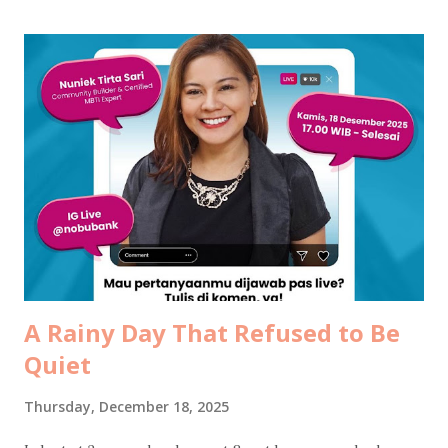
without drama now, but 2025 has been my lowest year since
2013. That year taught me survival. This year tested
endurance. One of the heaviest moments came quietly, from
a place I never expected to reach our home. It felt like
standing in the middle of a storm that wasn’t ours to begin
with, yet somehow found us anyway. My husband chose to
stay when it would have been easier to leave, to keep
holding the bridge together so others could cross safely.
Opportunities passed by, shiny and tempting, but he
remained where he believed responsi...
A Rainy Day That Refused to Be
Quiet
Thursday, December 18, 2025