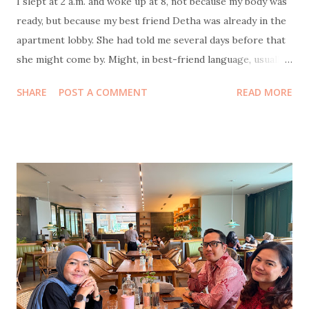
I slept at 2 a.m. and woke up at 8, not because my body was
ready, but because my best friend Detha was already in the
apartment lobby. She had told me several days before that
she might come by. Might, in best-friend language, usually
means definitely. The plan was wholesome and optimistic. A
SHARE
POST A COMMENT
READ MORE
morning walk around the botanical garden, chasing sweat
and pretending we’re disciplined adults. Reality had other
plans. Rain. Endless rain. The kind of rain that makes your
bed whisper, come back, don’t be a hero. Honestly, rainy
mornings like that are made for sleeping in, not cardio. So
since the entire household was still asleep, I went down
alone and we talked in the lobby instead. Life updates
flowed easily. Surgery stories, health check-ins, holiday
plans, and then heavier things, like the bullying her
teenager has been facing at school. The kind of
conversation that reminds you how friendship isn’t about