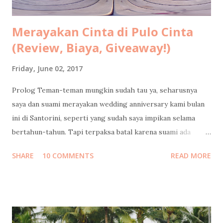
Merayakan Cinta di Pulo Cinta
(Review, Biaya, Giveaway!)
Friday, June 02, 2017
Prolog Teman-teman mungkin sudah tau ya, seharusnya
saya dan suami merayakan wedding anniversary kami bulan
ini di Santorini, seperti yang sudah saya impikan selama
bertahun-tahun. Tapi terpaksa batal karena suami ada
urusan yang tidak bisa diwakilkan, yang dapat
SHARE
10 COMMENTS
READ MORE
mempengaruhi masa depan serta hajat hidup orang banyak.
Cerita lengkapnya sudah saya tulis di sini: Santorini Dream .
Tapi Tuhan Maha Baik, Ia memberikan kami penghiburan
yang sangat indah: merayakan cinta di Indonesia rasa
Maladewa : Pulo Cinta 😍 Sebuah eco-resort berbentuk