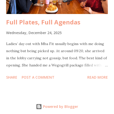
constant laughter, but about being able to say hard things
without rehearsing. At 10...
Full Plates, Full Agendas
Wednesday, December 24, 2025
Ladies’ day out with Mba Fit usually begins with me doing
nothing but being picked up. At around 09:20, she arrived
in the lobby carrying not gossip, but food. The best kind of
opening. She handed me a Wegogrill package filled with
frozen chicken sausages and their signature smoked
SHARE
POST A COMMENT
READ MORE
chicken—no flour, no sugar, no MSG, no eggs, no milk.
Healthy and genuinely tasty. Thank you, Mba Fit and
Wegogrill! Next stop: Itjeher Salon . The plan was
straightforward. I did creambath and blow, Mba Fit did
Powered by Blogger
creambath and manicure. Unfortunately, this time my