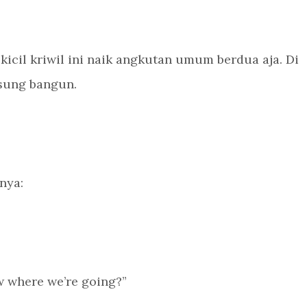
 kicil kriwil ini naik angkutan umum berdua aja. Di
gsung bangun.
nya:
w where we’re going?”