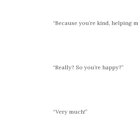
“Because you’re kind, helping me
“Really? So you’re happy?”
“Very much!”