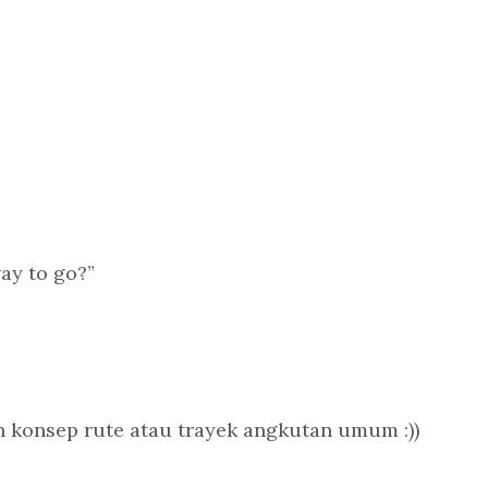
ay to go?”
in konsep rute atau trayek angkutan umum :))