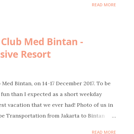
READ MORE
 . Tapi Tuhan Maha Baik, Ia memberikan kami
 merayakan cinta di Indonesia rasa
ah eco-resort berbentuk hati/cinta
 Club Med Bintan -
a belakangan ini tengah melegenda terutama
sive Resort
at sosial media. Tempat ini juga sudah
ejak pertama kali saya "menemukannya" di
lu. Tepat di hari yang seharusnya kami
b Med Bintan, on 14-17 December 2017. To be
kakak saya bertemu dengan Pak Tony,
 fun than I expected as a short weekday
ami diperken...
est vacation that we ever had! Photo of us in
e Transportation from Jakarta to Bintan
rning, 14 December by Garuda Indonesia
READ MORE