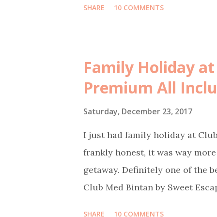
SHARE
10 COMMENTS
tulis di sini: Santorini Dream
penghiburan yang sangat indah:
Maladewa : Pulo Cinta 😍 Sebu
Family Holiday at
(heart/love) yang keindahanny
Premium All Inclu
di kalangan blogger dan penggi
masuk dalam bucket list saya s
Saturday, December 23, 2017
facebook pertengahan tahun la
I just had family holiday at Clu
berangkat ke Yunani, saya dan 
frankly honest, it was way more
Presiden Direktur Pulo Cinta. K
getaway. Definitely one of the b
Club Med Bintan by Sweet Escap
Island We flew on Thursday mo
SHARE
10 COMMENTS