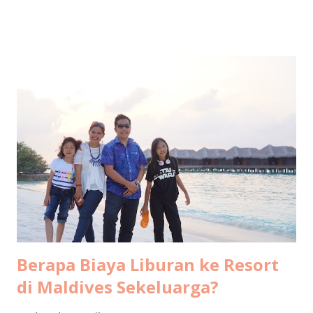
December by Garuda Indonesia from Terminal 3 Soekarno-
Hatta International Airport to Tanjung Pinang Raja Haji
Fisabillah International Airport. It was scheduled to be
boarding at 10:30 but unfortunately got delayed for about
an hour, so we arrived at around 1pm. Transportation from
Bintan airport to Bintan resort At Bintan airport, a driver
was already waiting with a sign board "Club Med". We then
continued the journey by car, an hour long road without
traffic jam at all. Not much to see along the way, most of it
was some kind of deserted areas. But when we entered
Lagoi area, it is green everywhere I see. Arrival at ...
Berapa Biaya Liburan ke Resort
di Maldives Sekeluarga?