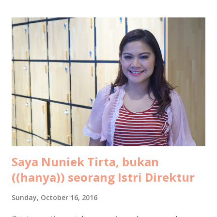
dulu ah.. Jadi begini cucuku... Waktu pertama kali ngeblog
15 tahun lalu , usia saya masih 21 (yak silakan dihitung usia
saya sekarang berapa, pinterrrr). Jadi jangan heran kalo
gaya bahasanya masih 4I_aY 4b3zzz.. (eh ga separah itu juga
sih, hehe). Tapi ekspresi nulisku di masa-masa itu masih
pure banget, nyaris tanpa filter. Jadi kalo dibaca lagi sampai
sekarang pun masih berasa seru sendiri. Kayak lagi nonton
film dokumenter pribadi. Kadang bikin ketawa ketiwi
sendiri, kadang bikin mikir, kadang bi...
Saya Nuniek Tirta, bukan
((hanya)) seorang Istri Direktur
Sunday, October 16, 2016