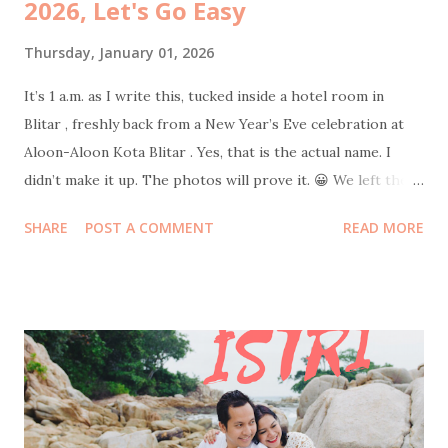
2026, Let's Go Easy
Thursday, January 01, 2026
It’s 1 a.m. as I write this, tucked inside a hotel room in
Blitar , freshly back from a New Year’s Eve celebration at
Aloon-Aloon Kota Blitar . Yes, that is the actual name. I
didn’t make it up. The photos will prove it. 😀 We left the
hotel at 10 p.m. sharp with intentionally empty stomachs.
SHARE
POST A COMMENT
READ MORE
Strategic hunger. Because where else should one welcome
a new year if not in the middle of a giant field filled with
food stalls selling everything edible, drinkable, and
probably regrettable in large quantities. Skipping snacks
would have been morally wrong. After circling the bazaar in
our best food-hunter mode, we finally docked at a humble
tent stall with carpets spread out for lesehan seating .
Dinner was rawon rice and chicken soto rice , both at the