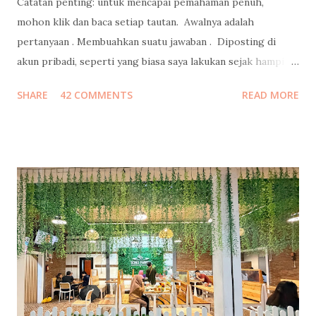
Catatan penting: untuk mencapai pemahaman penuh,
mohon klik dan baca setiap tautan. Awalnya adalah
pertanyaan . Membuahkan suatu jawaban . Diposting di
akun pribadi, seperti yang biasa saya lakukan sejak hampir
15 tahun lalu , bahkan sebelum Mark Zuckerberg membuat
SHARE
42 COMMENTS
READ MORE
Facebook. Jawaban yang juga autopost ke facebook itu
menjadi viral, ketika direshare oleh lebih dari 20ribu orang,
dengan emoticon lebih dari 38ribu, dan mengundang 700++
komentar. Kemudian menjalar liar, ketika portal-portal
media online mengcopas ditambah clickbaits. Tidak ada
media yang mewawancara saya terlebih dahulu ke saya
kecuali satu media yang menghasilkan tulisan berkelas
dengan data komprehensif ini . Well, ada juga yang sempat
email ke saya untuk meminta wawancara, tapi belum sempat
saya jawab, sudah menurunkan berita duluan selang sejam
setelah saya posting foto di bustrans Jakarta . Selebihnya...