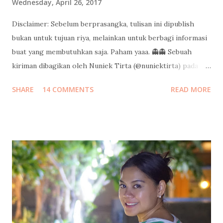
Wednesday, April 26, 2017
Disclaimer: Sebelum berprasangka, tulisan ini dipublish
bukan untuk tujuan riya, melainkan untuk berbagi informasi
buat yang membutuhkan saja. Paham yaaa. 👻👻 Sebuah
kiriman dibagikan oleh Nuniek Tirta (@nuniektirta) pada
Apr 21, 2017 pada 8:40 PDT Judul di atas adalah pertanyaan
SHARE
14 COMMENTS
READ MORE
yang cukup sering saya dapatkan dari teman-teman sejak
saya pulang dari liburan sekeluarga di Maldives minggu lalu.
Kalo banyak yang nanyain berarti banyak yang pingin tau
informasinya, jadi saya tulis di sini aja ya. Semoga bisa jadi
gambaran buat teman-teman untuk mempersiapkan budget
liburan keluarga ke resort di Maldives. Silakan dishare ke
pasangan buat kode-kode, ehehehe. Tahun ini bukan
pertama kalinya saya ke Maldives. Sebab dua tahun lalu saya
dan suami sudah pernah liburan ke Maldives berdua saja
untuk ritual hornymoon di ulang tahun pernikahan kami.