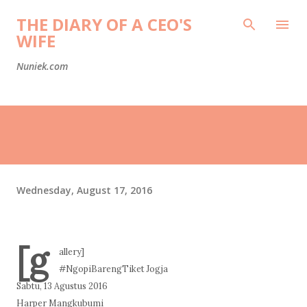
Skip to main content
THE DIARY OF A CEO'S
WIFE
Nuniek.com
Wednesday, August 17, 2016
[g
allery]
#NgopiBarengTiket Jogja
Sabtu, 13 Agustus 2016
Harper Mangkubumi