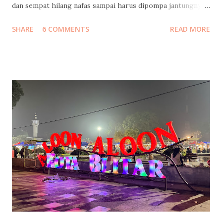
dan sempat hilang nafas sampai harus dipompa jantungnya!
Langsung kami cari jalan keluar tol, putar balik menuju
SHARE
6 COMMENTS
READ MORE
Jakarta. Ketika tiba di rumah sakit, beliau masih diisolasi di
ruang ICCU dan belum boleh dijenguk. Kami baru bisa
menjenguk beberapa jam kemudian, itupun hanya keluarga
inti yang boleh masuk. Di ruang ICCU yang dingin itu, beliau
tidak diperbolehkan bicara terlalu banyak, supaya
jantungnya tidak bekerja terlalu keras. Tangan kanannya
menggenggam tangan suamiku, tangan kirinya
menggenggam tanganku, lalu berkata… “Ampuni mama ya,
Mas…” “Ampuni mama ya, Mbak…” “Jaga pernikahan, yang
rukun...” Beliau menangis, suamiku menangis, aku menahan
tangis… sambil mengusap kening beliau dan bilang, “Mama
pasti sembuh.. banyak sekali yang mendoakan mama.. yang
penting mama semangat ya”. ...