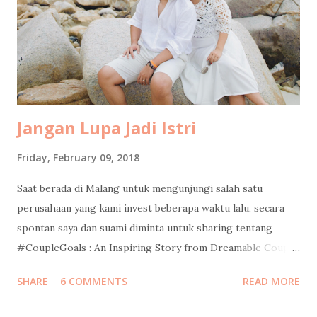
very comforting price of ten thousand rupiah per portion.
The flavor, however, was elevated by a surprise plot twist:
salted eggs pulled dramatically out of my mom’s bag.
Emotional support telur asin , clearly. We had forgotten to
bring UNO...
Jangan Lupa Jadi Istri
Friday, February 09, 2018
Saat berada di Malang untuk mengunjungi salah satu
perusahaan yang kami invest beberapa waktu lalu, secara
spontan saya dan suami diminta untuk sharing tentang
#CoupleGoals : An Inspiring Story from Dreamable Couple.
Without preparing anything, it turned out to be an intimate
SHARE
6 COMMENTS
READ MORE
sharing sessions that we enjoyed much. Pada sesi yang
berlangsung selama kurang lebih 2 jam itu, kami bercerita