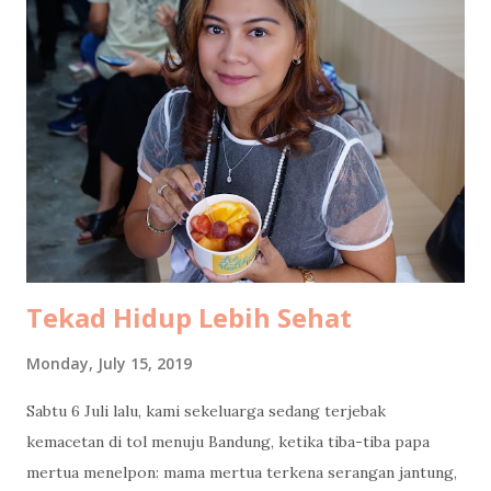
needed to stop to do some office transfers, because work
apparently travels with you now. While he was busy, I took
Coffee Kenangan promo : buy two Toffee Nut Lattes , get
one Americano free. Perfect timing, because my mom had
specifically requested an Americano. Total damage: 50k.
Cheap joy is still joy. While my husband was still glued to
his phone, I dragged my mom to participate at Jasa Marga
survey . The prize? An umbrella. She was ridiculously happy
because, surpri...
Tekad Hidup Lebih Sehat
Monday, July 15, 2019
Sabtu 6 Juli lalu, kami sekeluarga sedang terjebak
kemacetan di tol menuju Bandung, ketika tiba-tiba papa
mertua menelpon: mama mertua terkena serangan jantung,