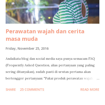
Oleh-oleh dalam bentuk tulisan saya untuk LiveOlive bisa
dikonsumsi gratis di sini: Tips Libura...
Perawatan wajah dan cerita
masa muda
Friday, November 25, 2016
Andaikata blog dan social media saya punya semacam FAQ
(Frequently Asked Question, alias pertanyaan yang paling
sering ditanyakan), sudah pasti di urutan pertama akan
bertengger pertanyaan: "Pakai produk perawatan wajah
apa?" Banyaaaakkk banget follower instagram / facebook
SHARE
25 COMMENTS
READ MORE
/ twitter saya yang nanya gitu, dan minta saya mengulasnya.
Saya bilang sabar, tunggu tanggal mainnya. Tapi sebelum
saya jawab pertanyaan itu, saya mau mengenang masa muda