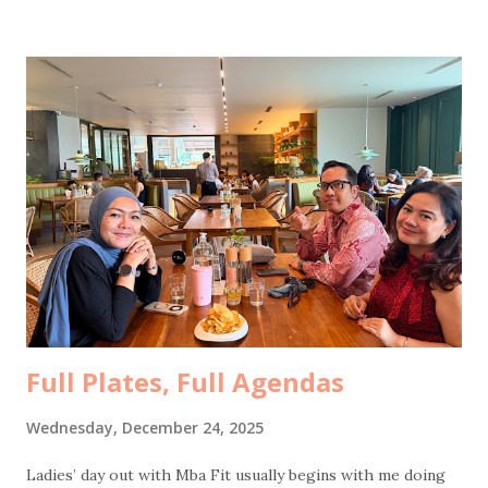
banyak soal perjalanan kami berdua sebagai pasangan, mulai
dari nol hingga sekarang, jatuh bangunnya, tips dan saran,
dan menjawab pertanyaan dari para peserta. Jawaban dari
beberapa pertanyaan sudah pernah saya tulis di blog ini,
seperti: Marriage Tips Finding The Right One Women are
like cars? 8 Tips Untuk Istri Agar Suami Tenang Bekerja
Jaga kesehatan pernikahan seperti menjaga kesehatan
badan Senang bisa sharing di Malang bareng
@nataliardianto tentang random things, mulai dari history,
love story, relationship, marriage, struggles, financia...
Full Plates, Full Agendas
Wednesday, December 24, 2025
Ladies’ day out with Mba Fit usually begins with me doing