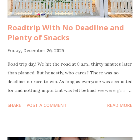
Tidak ada yang konfirmasi terlebih d...
Roadtrip With No Deadline and
Plenty of Snacks
Friday, December 26, 2025
Road trip day! We hit the road at 8 a.m., thirty minutes later
than planned. But honestly, who cares? There was no
deadline, no race to win. As long as everyone was accounted
for and nothing important was left behind, we were good.
Bonus point: I actually slept well the night before, which
SHARE
POST A COMMENT
READ MORE
meant as the navigator of this journey, wasn’t half-asleep
behind the wheel feels like small but crucial victory. Our
first stop was at 9:30 a.m. at KM 57 rest area . The reason
was simple and non-negotiable: coffee. My husband also