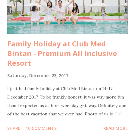
facebook pertengahan tahun lalu. Tepat di hari yang
seharusnya kami berangkat ke Yunani, saya dan kakak saya
bertemu dengan Pak Tony, Presiden Direktur Pulo Cinta.
Kami diperken...
Family Holiday at Club Med
Bintan - Premium All Inclusive
Resort
Saturday, December 23, 2017
I just had family holiday at Club Med Bintan, on 14-17
December 2017. To be frankly honest, it was way more fun
than I expected as a short weekday getaway. Definitely one
of the best vacation that we ever had! Photo of us in Club
Med Bintan by Sweet Escape Transportation from Jakarta
SHARE
10 COMMENTS
READ MORE
to Bintan Island We flew on Thursday morning, 14