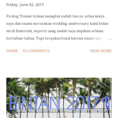
Friday, June 02, 2017
Prolog Teman-teman mungkin sudah tau ya, seharusnya
saya dan suami merayakan wedding anniversary kami bulan
ini di Santorini, seperti yang sudah saya impikan selama
bertahun-tahun. Tapi terpaksa batal karena suami ada
urusan yang tidak bisa diwakilkan, yang dapat
SHARE
10 COMMENTS
READ MORE
mempengaruhi masa depan serta hajat hidup orang banyak.
Cerita lengkapnya sudah saya tulis di sini: Santorini Dream .
Tapi Tuhan Maha Baik, Ia memberikan kami penghiburan
yang sangat indah: merayakan cinta di Indonesia rasa
Maladewa : Pulo Cinta 😍 Sebuah eco-resort berbentuk
hati/cinta (heart/love) yang keindahannya belakangan ini
tengah melegenda terutama di kalangan blogger dan
penggiat sosial media. Tempat ini juga sudah masuk dalam
bucket list saya sejak pertama kali saya "menemukannya" di