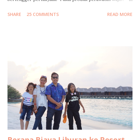
apa?" Banyaaaakkk banget follower instagram / facebook
SHARE
25 COMMENTS
READ MORE
/ twitter saya yang nanya gitu, dan minta saya mengulasnya.
Saya bilang sabar, tunggu tanggal mainnya. Tapi sebelum
saya jawab pertanyaan itu, saya mau mengenang masa muda
dulu ah.. Jadi begini cucuku... Waktu pertama kali ngeblog
15 tahun lalu , usia saya masih 21 (yak silakan dihitung usia
saya sekarang berapa, pinterrrr). Jadi jangan heran kalo
gaya bahasanya masih 4I_aY 4b3zzz.. (eh ga separah itu juga
sih, hehe). Tapi ekspresi nulisku di masa-masa itu masih
pure banget, nyaris tanpa filter. Jadi kalo dibaca lagi sampai
sekarang pun masih berasa seru sendiri. Kayak lagi nonton
film dokumenter pribadi. Kadang bikin ketawa ketiwi
sendiri, kadang bikin mikir, kadang bi...
Berapa Biaya Liburan ke Resort