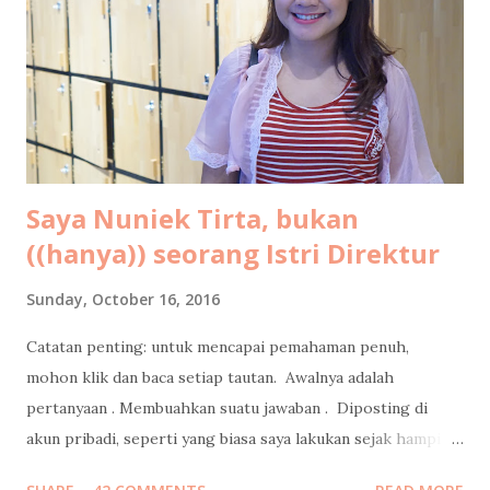
pertama kalinya saya ke Maldives. Sebab dua tahun lalu saya
dan suami sudah pernah liburan ke Maldives berdua saja
untuk ritual hornymoon di ulang tahun pernikahan kami.
Oleh-oleh dalam bentuk tulisan saya untuk LiveOlive bisa
dikonsumsi gratis di sini: Tips Libura...
Saya Nuniek Tirta, bukan
((hanya)) seorang Istri Direktur
Sunday, October 16, 2016
Catatan penting: untuk mencapai pemahaman penuh,
mohon klik dan baca setiap tautan. Awalnya adalah
pertanyaan . Membuahkan suatu jawaban . Diposting di
akun pribadi, seperti yang biasa saya lakukan sejak hampir
15 tahun lalu , bahkan sebelum Mark Zuckerberg membuat