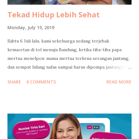
Tekad Hidup Lebih Sehat
Monday, July 15, 2019
Sabtu 6 Juli lalu, kami sekeluarga sedang terjebak
kemacetan di tol menuju Bandung, ketika tiba-tiba papa
mertua menelpon: mama mertua terkena serangan jantung,
dan sempat hilang nafas sampai harus dipompa jantungnya!
Langsung kami cari jalan keluar tol, putar balik menuju
SHARE
6 COMMENTS
READ MORE
Jakarta. Ketika tiba di rumah sakit, beliau masih diisolasi di
ruang ICCU dan belum boleh dijenguk. Kami baru bisa
menjenguk beberapa jam kemudian, itupun hanya keluarga
inti yang boleh masuk. Di ruang ICCU yang dingin itu, beliau
tidak diperbolehkan bicara terlalu banyak, supaya
jantungnya tidak bekerja terlalu keras. Tangan kanannya
menggenggam tangan suamiku, tangan kirinya