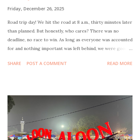
Friday, December 26, 2025
Road trip day! We hit the road at 8 a.m., thirty minutes later
than planned. But honestly, who cares? There was no
deadline, no race to win. As long as everyone was accounted
for and nothing important was left behind, we were good.
Bonus point: I actually slept well the night before, which
SHARE
POST A COMMENT
READ MORE
meant as the navigator of this journey, wasn’t half-asleep
behind the wheel feels like small but crucial victory. Our
first stop was at 9:30 a.m. at KM 57 rest area . The reason
was simple and non-negotiable: coffee. My husband also
needed to stop to do some office transfers, because work
apparently travels with you now. While he was busy, I took
Coffee Kenangan promo : buy two Toffee Nut Lattes , get
one Americano free. Perfect timing, because my mom had
specifically requested an Americano. Total damage: 50k.