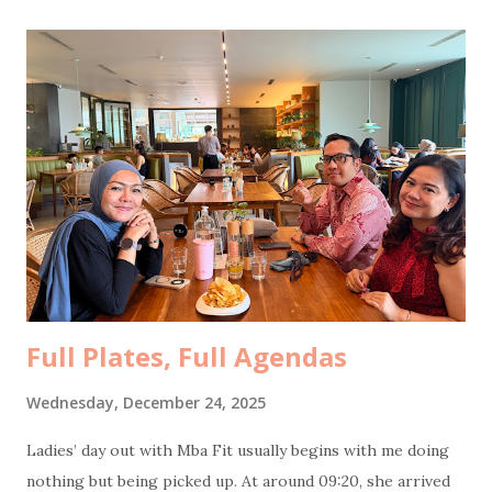
probably regrettable in large quantities. Skipping snacks
would have been morally wrong. After circling the bazaar in
our best food-hunter mode, we finally docked at a humble
tent stall with carpets spread out for lesehan seating .
Dinner was rawon rice and chicken soto rice , both at the
very comforting price of ten thousand rupiah per portion.
The flavor, however, was elevated by a surprise plot twist:
salted eggs pulled dramatically out of my mom’s bag.
Emotional support telur asin , clearly. We had forgotten to
bring UNO...
Full Plates, Full Agendas
Wednesday, December 24, 2025
Ladies’ day out with Mba Fit usually begins with me doing
nothing but being picked up. At around 09:20, she arrived