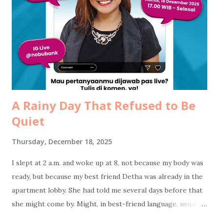
menggenggam tanganku, lalu berkata… “Ampuni mama ya,
Mas…” “Ampuni mama ya, Mbak…” “Jaga pernikahan, yang
rukun...” Beliau menangis, suamiku menangis, aku menahan
tangis… sambil mengusap kening beliau dan bilang, “Mama
pasti sembuh.. banyak sekali yang mendoakan mama.. yang
penting mama semangat ya”. ...
A Rainy Day That Refused to Be
Quiet
Thursday, December 18, 2025
I slept at 2 a.m. and woke up at 8, not because my body was
ready, but because my best friend Detha was already in the
apartment lobby. She had told me several days before that
she might come by. Might, in best-friend language, usually
means definitely. The plan was wholesome and optimistic. A