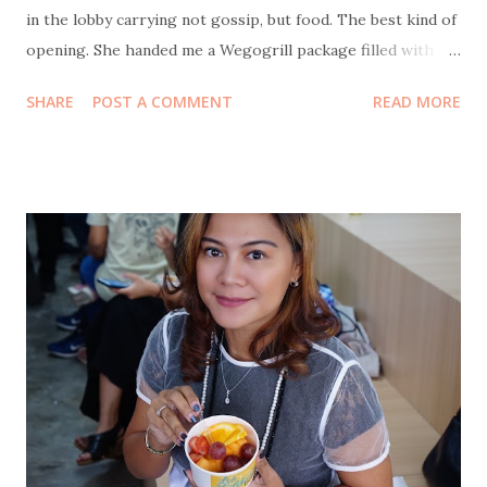
in the lobby carrying not gossip, but food. The best kind of
opening. She handed me a Wegogrill package filled with
frozen chicken sausages and their signature smoked
SHARE
POST A COMMENT
READ MORE
chicken—no flour, no sugar, no MSG, no eggs, no milk.
Healthy and genuinely tasty. Thank you, Mba Fit and
Wegogrill! Next stop: Itjeher Salon . The plan was
straightforward. I did creambath and blow, Mba Fit did
creambath and manicure. Unfortunately, this time my
experience was not as good as the usual. The massage
lacked soul, the blowout lacked commitment, and the final
result lacked longevity. By the time I stepped outside, my
hair had already given up on life. Better remember the
good therapist's name next time! After that, hunger took
over, as it always does. We headed confidently to Ramu Saji
by Ashoka , our usual safe space. Only to be greeted by a
sign that said Tutup. Closed. So we pivoted, li...