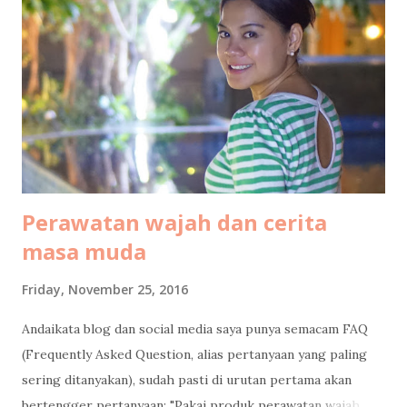
Bintan airport to Bintan resort At Bintan airport, a driver
was already waiting with a sign board "Club Med". We then
continued the journey by car, an hour long road without
traffic jam at all. Not much to see along the way, most of it
was some kind of deserted areas. But when we entered
Lagoi area, it is green everywhere I see. Arrival at ...
Perawatan wajah dan cerita
masa muda
Friday, November 25, 2016
Andaikata blog dan social media saya punya semacam FAQ
(Frequently Asked Question, alias pertanyaan yang paling
sering ditanyakan), sudah pasti di urutan pertama akan
bertengger pertanyaan: "Pakai produk perawatan wajah