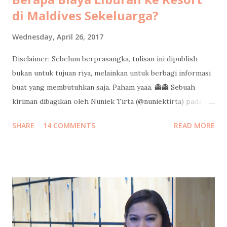
di Maldives Sekeluarga?
Wednesday, April 26, 2017
Disclaimer: Sebelum berprasangka, tulisan ini dipublish
bukan untuk tujuan riya, melainkan untuk berbagi informasi
buat yang membutuhkan saja. Paham yaaa. 👻👻 Sebuah
kiriman dibagikan oleh Nuniek Tirta (@nuniektirta) pada
Apr 21, 2017 pada 8:40 PDT Judul di atas adalah pertanyaan
SHARE
14 COMMENTS
READ MORE
yang cukup sering saya dapatkan dari teman-teman sejak
saya pulang dari liburan sekeluarga di Maldives minggu lalu.
Kalo banyak yang nanyain berarti banyak yang pingin tau
informasinya, jadi saya tulis di sini aja ya. Semoga bisa jadi
gambaran buat teman-teman untuk mempersiapkan budget
liburan keluarga ke resort di Maldives. Silakan dishare ke
pasangan buat kode-kode, ehehehe. Tahun ini bukan