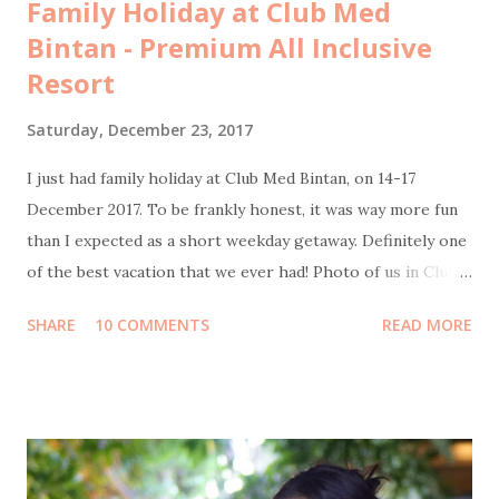
Family Holiday at Club Med
Bintan - Premium All Inclusive
Resort
Saturday, December 23, 2017
I just had family holiday at Club Med Bintan, on 14-17
December 2017. To be frankly honest, it was way more fun
than I expected as a short weekday getaway. Definitely one
of the best vacation that we ever had! Photo of us in Club
Med Bintan by Sweet Escape Transportation from Jakarta
SHARE
10 COMMENTS
READ MORE
to Bintan Island We flew on Thursday morning, 14
December by Garuda Indonesia from Terminal 3 Soekarno-
Hatta International Airport to Tanjung Pinang Raja Haji
Fisabillah International Airport. It was scheduled to be
boarding at 10:30 but unfortunately got delayed for about
an hour, so we arrived at around 1pm. Transportation from