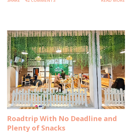
SHARE
42 COMMENTS
READ MORE
Facebook. Jawaban yang juga autopost ke facebook itu
menjadi viral, ketika direshare oleh lebih dari 20ribu orang,
dengan emoticon lebih dari 38ribu, dan mengundang 700++
komentar. Kemudian menjalar liar, ketika portal-portal
media online mengcopas ditambah clickbaits. Tidak ada
media yang mewawancara saya terlebih dahulu ke saya
kecuali satu media yang menghasilkan tulisan berkelas
dengan data komprehensif ini . Well, ada juga yang sempat
email ke saya untuk meminta wawancara, tapi belum sempat
saya jawab, sudah menurunkan berita duluan selang sejam
setelah saya posting foto di bustrans Jakarta . Selebihnya...
Tidak ada yang konfirmasi terlebih d...
Roadtrip With No Deadline and
Plenty of Snacks