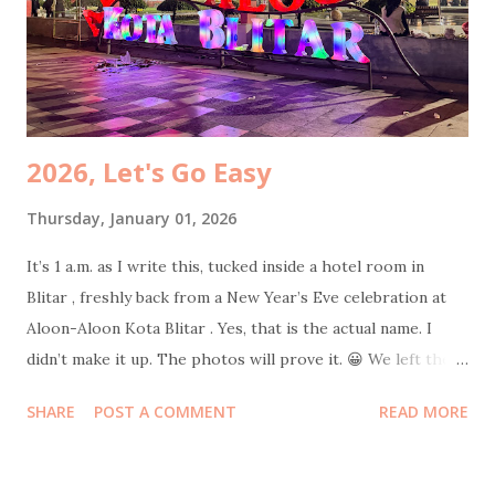
Cheap joy is still joy. While my husband was still glued to
his phone, I dragged my mom to participate at Jasa Marga
survey . The prize? An umbrella. She was ridiculously happy
because, surpri...
2026, Let's Go Easy
Thursday, January 01, 2026
It’s 1 a.m. as I write this, tucked inside a hotel room in
Blitar , freshly back from a New Year’s Eve celebration at
Aloon-Aloon Kota Blitar . Yes, that is the actual name. I
didn’t make it up. The photos will prove it. 😀 We left the
hotel at 10 p.m. sharp with intentionally empty stomachs.
SHARE
POST A COMMENT
READ MORE
Strategic hunger. Because where else should one welcome
a new year if not in the middle of a giant field filled with
food stalls selling everything edible, drinkable, and