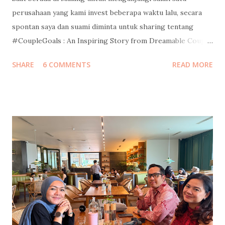
perusahaan yang kami invest beberapa waktu lalu, secara
spontan saya dan suami diminta untuk sharing tentang
#CoupleGoals : An Inspiring Story from Dreamable Couple.
Without preparing anything, it turned out to be an intimate
SHARE
6 COMMENTS
READ MORE
sharing sessions that we enjoyed much. Pada sesi yang
berlangsung selama kurang lebih 2 jam itu, kami bercerita
banyak soal perjalanan kami berdua sebagai pasangan, mulai
dari nol hingga sekarang, jatuh bangunnya, tips dan saran,
dan menjawab pertanyaan dari para peserta. Jawaban dari
beberapa pertanyaan sudah pernah saya tulis di blog ini,
seperti: Marriage Tips Finding The Right One Women are
like cars? 8 Tips Untuk Istri Agar Suami Tenang Bekerja
Jaga kesehatan pernikahan seperti menjaga kesehatan
badan Senang bisa sharing di Malang bareng
@nataliardianto tentang random things, mulai dari history,
love story, relationship, marriage, struggles, financia...