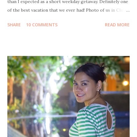
than I expected as a short weekday getaway. Definitely one
of the best vacation that we ever had! Photo of us in Club
Med Bintan by Sweet Escape Transportation from Jakarta
SHARE
10 COMMENTS
READ MORE
to Bintan Island We flew on Thursday morning, 14
December by Garuda Indonesia from Terminal 3 Soekarno-
Hatta International Airport to Tanjung Pinang Raja Haji
Fisabillah International Airport. It was scheduled to be
boarding at 10:30 but unfortunately got delayed for about
an hour, so we arrived at around 1pm. Transportation from
Bintan airport to Bintan resort At Bintan airport, a driver
was already waiting with a sign board "Club Med". We then
continued the journey by car, an hour long road without
traffic jam at all. Not much to see along the way, most of it
was some kind of deserted areas. But when we entered
Lagoi area, it is green everywhere I see. Arrival at ...