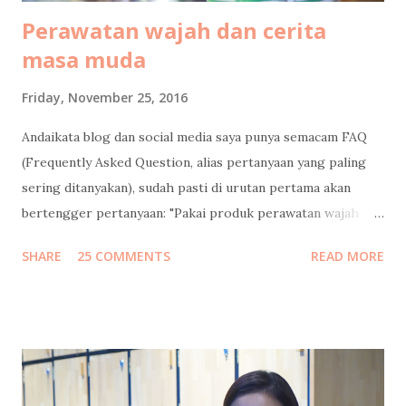
Perawatan wajah dan cerita
masa muda
Friday, November 25, 2016
Andaikata blog dan social media saya punya semacam FAQ
(Frequently Asked Question, alias pertanyaan yang paling
sering ditanyakan), sudah pasti di urutan pertama akan
bertengger pertanyaan: "Pakai produk perawatan wajah
apa?" Banyaaaakkk banget follower instagram / facebook
SHARE
25 COMMENTS
READ MORE
/ twitter saya yang nanya gitu, dan minta saya mengulasnya.
Saya bilang sabar, tunggu tanggal mainnya. Tapi sebelum
saya jawab pertanyaan itu, saya mau mengenang masa muda
dulu ah.. Jadi begini cucuku... Waktu pertama kali ngeblog
15 tahun lalu , usia saya masih 21 (yak silakan dihitung usia
saya sekarang berapa, pinterrrr). Jadi jangan heran kalo