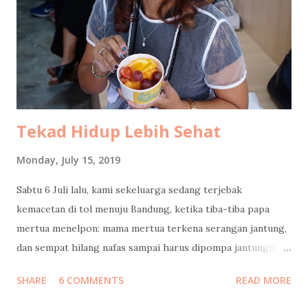
specifically requested an Americano. Total damage: 50k.
Cheap joy is still joy. While my husband was still glued to
his phone, I dragged my mom to participate at Jasa Marga
survey . The prize? An umbrella. She was ridiculously happy
because, surpri...
Tekad Hidup Lebih Sehat
Monday, July 15, 2019
Sabtu 6 Juli lalu, kami sekeluarga sedang terjebak
kemacetan di tol menuju Bandung, ketika tiba-tiba papa
mertua menelpon: mama mertua terkena serangan jantung,
dan sempat hilang nafas sampai harus dipompa jantungnya!
Langsung kami cari jalan keluar tol, putar balik menuju
SHARE
6 COMMENTS
READ MORE
Jakarta. Ketika tiba di rumah sakit, beliau masih diisolasi di
ruang ICCU dan belum boleh dijenguk. Kami baru bisa