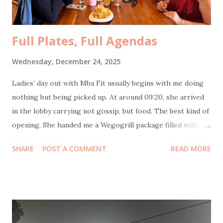
Full Plates, Full Agendas
Wednesday, December 24, 2025
Ladies’ day out with Mba Fit usually begins with me doing
nothing but being picked up. At around 09:20, she arrived
in the lobby carrying not gossip, but food. The best kind of
opening. She handed me a Wegogrill package filled with
frozen chicken sausages and their signature smoked
SHARE
POST A COMMENT
READ MORE
chicken—no flour, no sugar, no MSG, no eggs, no milk.
Healthy and genuinely tasty. Thank you, Mba Fit and
Wegogrill! Next stop: Itjeher Salon . The plan was
straightforward. I did creambath and blow, Mba Fit did
creambath and manicure. Unfortunately, this time my
experience was not as good as the usual. The massage