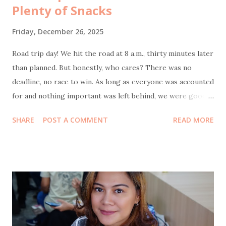
Plenty of Snacks
Friday, December 26, 2025
Road trip day! We hit the road at 8 a.m., thirty minutes later
than planned. But honestly, who cares? There was no
deadline, no race to win. As long as everyone was accounted
for and nothing important was left behind, we were good.
Bonus point: I actually slept well the night before, which
SHARE
POST A COMMENT
READ MORE
meant as the navigator of this journey, wasn’t half-asleep
behind the wheel feels like small but crucial victory. Our
first stop was at 9:30 a.m. at KM 57 rest area . The reason
was simple and non-negotiable: coffee. My husband also
needed to stop to do some office transfers, because work
apparently travels with you now. While he was busy, I took
Coffee Kenangan promo : buy two Toffee Nut Lattes , get
one Americano free. Perfect timing, because my mom had