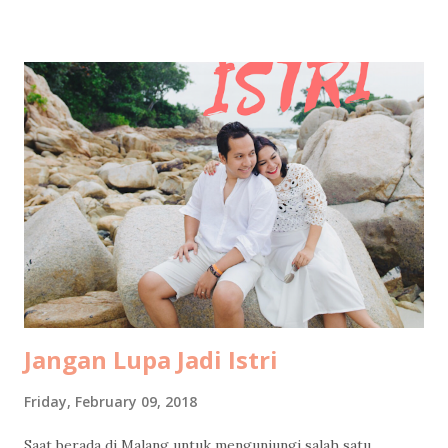
menjenguk beberapa jam kemudian, itupun hanya keluarga
inti yang boleh masuk. Di ruang ICCU yang dingin itu, beliau
tidak diperbolehkan bicara terlalu banyak, supaya
jantungnya tidak bekerja terlalu keras. Tangan kanannya
menggenggam tangan suamiku, tangan kirinya
menggenggam tanganku, lalu berkata… “Ampuni mama ya,
Mas…” “Ampuni mama ya, Mbak…” “Jaga pernikahan, yang
rukun...” Beliau menangis, suamiku menangis, aku menahan
tangis… sambil mengusap kening beliau dan bilang, “Mama
pasti sembuh.. banyak sekali yang mendoakan mama.. yang
penting mama semangat ya”. ...
Jangan Lupa Jadi Istri
Friday, February 09, 2018
Saat berada di Malang untuk mengunjungi salah satu