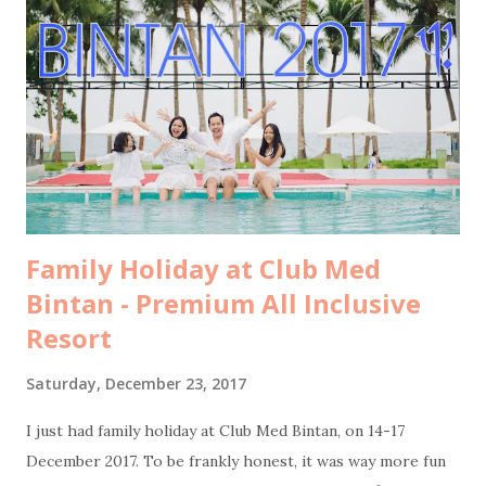
pasangan buat kode-kode, ehehehe. Tahun ini bukan
pertama kalinya saya ke Maldives. Sebab dua tahun lalu saya
dan suami sudah pernah liburan ke Maldives berdua saja
untuk ritual hornymoon di ulang tahun pernikahan kami.
Oleh-oleh dalam bentuk tulisan saya untuk LiveOlive bisa
dikonsumsi gratis di sini: Tips Libura...
Family Holiday at Club Med
Bintan - Premium All Inclusive
Resort
Saturday, December 23, 2017
I just had family holiday at Club Med Bintan, on 14-17
December 2017. To be frankly honest, it was way more fun