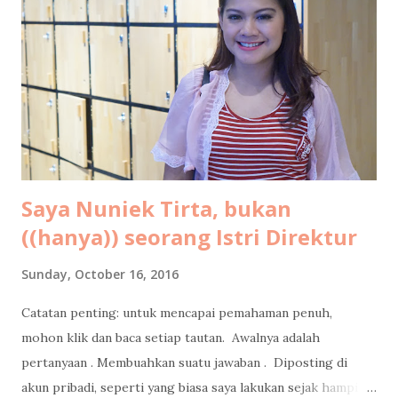
gaya bahasanya masih 4I_aY 4b3zzz.. (eh ga separah itu juga
sih, hehe). Tapi ekspresi nulisku di masa-masa itu masih
pure banget, nyaris tanpa filter. Jadi kalo dibaca lagi sampai
sekarang pun masih berasa seru sendiri. Kayak lagi nonton
film dokumenter pribadi. Kadang bikin ketawa ketiwi
sendiri, kadang bikin mikir, kadang bi...
Saya Nuniek Tirta, bukan
((hanya)) seorang Istri Direktur
Sunday, October 16, 2016
Catatan penting: untuk mencapai pemahaman penuh,
mohon klik dan baca setiap tautan. Awalnya adalah
pertanyaan . Membuahkan suatu jawaban . Diposting di
akun pribadi, seperti yang biasa saya lakukan sejak hampir