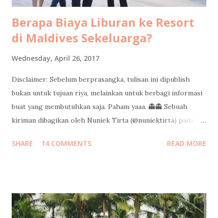
Berapa Biaya Liburan ke Resort
di Maldives Sekeluarga?
Wednesday, April 26, 2017
Disclaimer: Sebelum berprasangka, tulisan ini dipublish
bukan untuk tujuan riya, melainkan untuk berbagi informasi
buat yang membutuhkan saja. Paham yaaa. 👻👻 Sebuah
kiriman dibagikan oleh Nuniek Tirta (@nuniektirta) pada
Apr 21, 2017 pada 8:40 PDT Judul di atas adalah pertanyaan
SHARE
14 COMMENTS
READ MORE
yang cukup sering saya dapatkan dari teman-teman sejak
saya pulang dari liburan sekeluarga di Maldives minggu lalu.
Kalo banyak yang nanyain berarti banyak yang pingin tau
informasinya, jadi saya tulis di sini aja ya. Semoga bisa jadi
gambaran buat teman-teman untuk mempersiapkan budget
liburan keluarga ke resort di Maldives. Silakan dishare ke