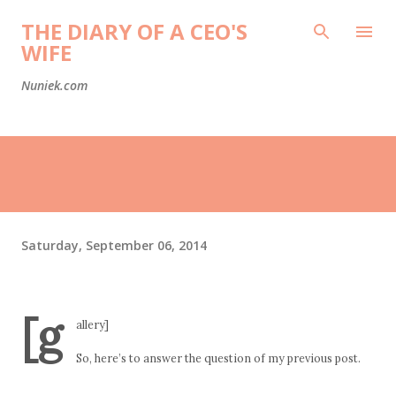
Skip to main content
THE DIARY OF A CEO'S
WIFE
Nuniek.com
Saturday, September 06, 2014
[g
allery]
So, here’s to answer the question of my previous post.