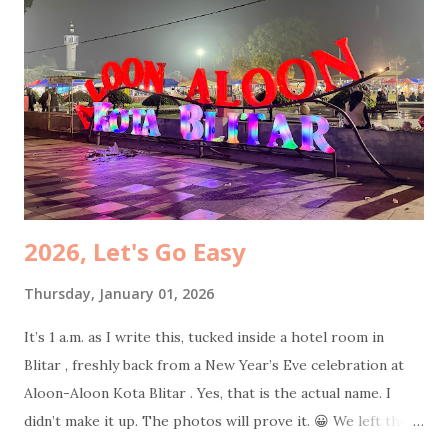
lacked soul, the blowout lacked commitment, and the final
result lacked longevity. By the time I stepped outside, my
hair had already given up on life. Better remember the
good therapist's name next time! After that, hunger took
over, as it always does. We headed confidently to Ramu Saji
by Ashoka , our usual safe space. Only to be greeted by a
sign that said Tutup. Closed. So we pivoted, li...
2026, Let's Go Easy
Thursday, January 01, 2026
It’s 1 a.m. as I write this, tucked inside a hotel room in
Blitar , freshly back from a New Year’s Eve celebration at
Aloon-Aloon Kota Blitar . Yes, that is the actual name. I
didn’t make it up. The photos will prove it. 😀 We left the