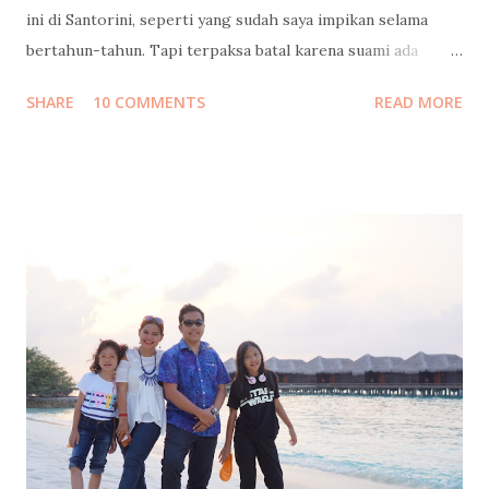
ini di Santorini, seperti yang sudah saya impikan selama
bertahun-tahun. Tapi terpaksa batal karena suami ada
urusan yang tidak bisa diwakilkan, yang dapat
SHARE
10 COMMENTS
READ MORE
mempengaruhi masa depan serta hajat hidup orang banyak.
Cerita lengkapnya sudah saya tulis di sini: Santorini Dream .
Tapi Tuhan Maha Baik, Ia memberikan kami penghiburan
yang sangat indah: merayakan cinta di Indonesia rasa
Maladewa : Pulo Cinta 😍 Sebuah eco-resort berbentuk
hati/cinta (heart/love) yang keindahannya belakangan ini
tengah melegenda terutama di kalangan blogger dan
penggiat sosial media. Tempat ini juga sudah masuk dalam
bucket list saya sejak pertama kali saya "menemukannya" di
facebook pertengahan tahun lalu. Tepat di hari yang
seharusnya kami berangkat ke Yunani, saya dan kakak saya
bertemu dengan Pak Tony, Presiden Direktur Pulo Cinta.
Kami diperken...