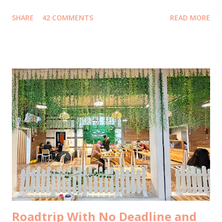
15 tahun lalu , bahkan sebelum Mark Zuckerberg membuat
SHARE
42 COMMENTS
READ MORE
Facebook. Jawaban yang juga autopost ke facebook itu
menjadi viral, ketika direshare oleh lebih dari 20ribu orang,
dengan emoticon lebih dari 38ribu, dan mengundang 700++
komentar. Kemudian menjalar liar, ketika portal-portal
media online mengcopas ditambah clickbaits. Tidak ada
media yang mewawancara saya terlebih dahulu ke saya
kecuali satu media yang menghasilkan tulisan berkelas
dengan data komprehensif ini . Well, ada juga yang sempat
email ke saya untuk meminta wawancara, tapi belum sempat
saya jawab, sudah menurunkan berita duluan selang sejam
setelah saya posting foto di bustrans Jakarta . Selebihnya...
Tidak ada yang konfirmasi terlebih d...
Roadtrip With No Deadline and